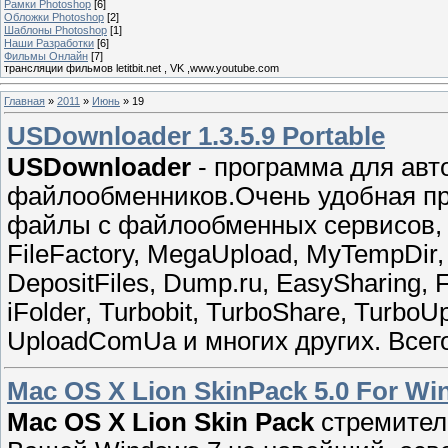
Рамки Photoshop
[6]
Обложки Photoshop
[2]
Шаблоны Photoshop
[1]
Наши Разработки
[6]
Фильмы Онлайн
[7]
трансляции фильмов letitbit.net , VK ,www.youtube.com
Главная
»
2011
»
Июнь
»
19
USDownloader 1.3.5.9 Portable
USDownloader
- программа для авт
файлообменников.Очень удобная про
файлы с файлообменных сервисов, таки
FileFactory, MegaUpload, MyTempDir,
DepositFiles, Dump.ru, EasySharing, F
iFolder, Turbobit, TurboShare, TurboU
UploadComUa и многих других. Всег
Mac OS X Lion SkinPack 5.0 For Wi
Mac OS X Lion Skin Pack
стремител