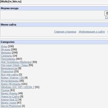
[
Wulk@n.3dn.ru
]
Форма входа
В
Ст
Меню сайта
Главная страница
Информация о сайте
Categories
Игры
[190]
Музыка
[286]
Фильмы
[299]
Сериалы
[14]
Программы
[467]
Для Телефона (Мабилка)
[50]
Рисунки| Обой | Темы
[55]
Видеомонтаж
[8]
Photoshop
[15]
Всё для сайта
[2]
Кряки | Kлючи | SN
[4]
Мультфильмы
[45]
Книги |Журналы
[161]
Windows \OC |XP | VISTA| 7
[31]
Разное
[61]
Видео |Клипы
[49]
Новости Сайта
[9]
Ключи Nod 32
[4]
Видео уроки
[47]
Кисти Photoshop
[1]