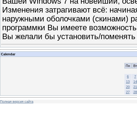
Вашей Windows 7 на новейший, осв
Изменения затрагивают всё: начиная
наружными оболочками (скинами) р
программки Вы имеете возможность
Вы желали бы установить/поменять
Calendar
Пн
Вт
6
7
13
14
20
21
27
28
Полная версия сайта