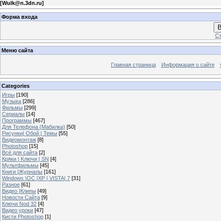
[
Wulk@n.3dn.ru
]
Форма входа
В
Ст
Меню сайта
Главная страница
Информация о сайте
Categories
Игры
[190]
Музыка
[286]
Фильмы
[299]
Сериалы
[14]
Программы
[467]
Для Телефона (Мабилка)
[50]
Рисунки| Обой | Темы
[55]
Видеомонтаж
[8]
Photoshop
[15]
Всё для сайта
[2]
Кряки | Kлючи | SN
[4]
Мультфильмы
[45]
Книги |Журналы
[161]
Windows \OC |XP | VISTA| 7
[31]
Разное
[61]
Видео |Клипы
[49]
Новости Сайта
[9]
Ключи Nod 32
[4]
Видео уроки
[47]
Кисти Photoshop
[1]