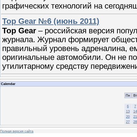
графических технологий на сегодня
Top Gear №6 (июнь 2011)
Top Gear
– российская версия попул
журнала. Журнал формирует общест
правильный уровень адреналина, е
оригинальные автомобили. Он не по
утилитарному средству передвижен
Calendar
Пн
Вт
6
7
13
14
20
21
27
28
Полная версия сайта