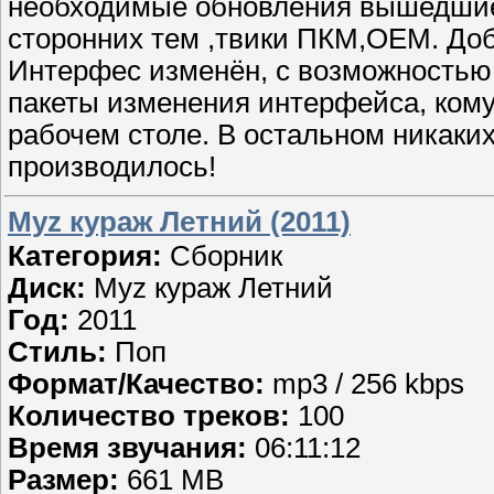
необходимые обновления вышедшие 
сторонних тем ,твики ПКМ,ОЕМ. До
Интерфес изменён, с возможностью 
пакеты изменения интерфейса, кому
рабочем столе. В остальном никаки
производилось!
Муz кураж Летний (2011)
Категория:
Сборник
Диск:
Муz кураж Летний
Год:
2011
Стиль:
Поп
Формат/Качество:
mp3 / 256 kbps
Количество треков:
100
Время звучания:
06:11:12
Размер:
661 MB