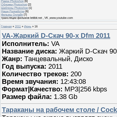
Рамки Photoshop
[6]
Обложки Photoshop
[2]
Шаблоны Photoshop
[1]
Наши Разработки
[6]
Фильмы Онлайн
[7]
трансляции фильмов letitbit.net , VK ,www.youtube.com
Главная
»
2011
»
Июнь
»
16
VA-Жаркий D-Скач 90-х Dfm 2011
Исполнитель:
VA
Название диска:
Жаркий D-Скач 90
Жанр:
Танцевальный, Диско
Год выпуска:
2011
Количество треков:
200
Время звучания:
12:43:08
Формат|Качество:
МP3|256 kbps
Размер файла:
1.38 Gb
Тараканы на рабочем столе / Cock