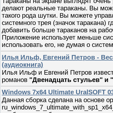
Тараканы на экране выглядят очень 
делают реальные тараканы. Вы може
такого рода шутки. Вы можете управ
системного трея (значок таракана) г
добавить больше тараканов на рабо
Приложение использует меньше сис
использовать его, не думая о систе
Илья Ильф, Евгений Петров - Ве
(аудиокнига)
Илья Ильф и Евгений Петров извест
романов
"Двенадцать стульев" и "
Windows 7x64 Ultimate UralSOFT 03
Данная сборка сделана на основе о
ru_windows_7_ultimate_with_sp1_x6