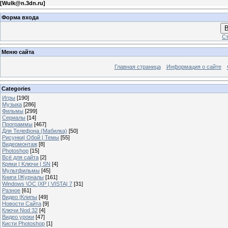
[
Wulk@n.3dn.ru
]
Форма входа
В
Ст
Меню сайта
Главная страница
Информация о сайте
Categories
Игры
[190]
Музыка
[286]
Фильмы
[299]
Сериалы
[14]
Программы
[467]
Для Телефона (Мабилка)
[50]
Рисунки| Обой | Темы
[55]
Видеомонтаж
[8]
Photoshop
[15]
Всё для сайта
[2]
Кряки | Kлючи | SN
[4]
Мультфильмы
[45]
Книги |Журналы
[161]
Windows \OC |XP | VISTA| 7
[31]
Разное
[61]
Видео |Клипы
[49]
Новости Сайта
[9]
Ключи Nod 32
[4]
Видео уроки
[47]
Кисти Photoshop
[1]