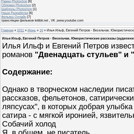
Рамки Photoshop
[6]
Обложки Photoshop
[2]
Шаблоны Photoshop
[1]
Наши Разработки
[6]
Фильмы Онлайн
[7]
трансляции фильмов letitbit.net , VK ,www.youtube.com
Главная
»
2011
»
Июнь
»
16
» Илья Ильф, Евгений Петров - Весельчак. Юмористическ
Илья Ильф, Евгений Петров - Весельчак. Юмористические рассказы (аудиокни
Илья Ильф и Евгений Петров извест
романов
"Двенадцать стульев" и "
Содержание:
Однако в творческом наследии писа
рассказов, фельетонов, сатирически
ляпсусах", в которых добрая улыбка
сатира - с мягкой иронией, язвител
Собачий холод
Я, в общем, не писатель