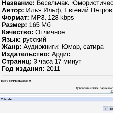
Название:
Весельчак. Юмористичес
Автор:
Илья Ильф, Евгений Петров
Формат:
МР3, 128 kbps
Размер:
165 Мб
Качество:
Отличное
Язык:
русский
Жанр:
Аудиокниги: Юмор, сатира
Издательство:
Ардис
Страниц:
3 часа 17 минут
Год издания:
2011
Всего комментариев
:
0
Добавлять комментарии могу
[
Р
Calendar
Пн
Вт