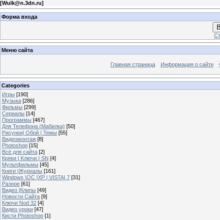
[
Wulk@n.3dn.ru
]
Форма входа
В
Ст
Меню сайта
Главная страница
Информация о сайте
Categories
Игры
[190]
Музыка
[286]
Фильмы
[299]
Сериалы
[14]
Программы
[467]
Для Телефона (Мабилка)
[50]
Рисунки| Обой | Темы
[55]
Видеомонтаж
[8]
Photoshop
[15]
Всё для сайта
[2]
Кряки | Kлючи | SN
[4]
Мультфильмы
[45]
Книги |Журналы
[161]
Windows \OC |XP | VISTA| 7
[31]
Разное
[61]
Видео |Клипы
[49]
Новости Сайта
[9]
Ключи Nod 32
[4]
Видео уроки
[47]
Кисти Photoshop
[1]