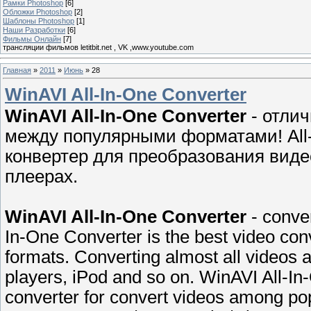
Рамки Photoshop
[6]
Обложки Photoshop
[2]
Шаблоны Photoshop
[1]
Наши Разработки
[6]
Фильмы Онлайн
[7]
трансляции фильмов letitbit.net , VK ,www.youtube.com
Главная
»
2011
»
Июнь
»
28
WinAVI All-In-One Converter
WinAVI All-In-One Converter
- отлич
между популярными форматами! All-
конвертер для преобразования вид
плеерах.
WinAVI All-In-One Converter
- сonver
In-One Converter is the best video con
formats. Converting almost all videos 
players, iPod and so on. WinAVI All-In
converter for convert videos among p