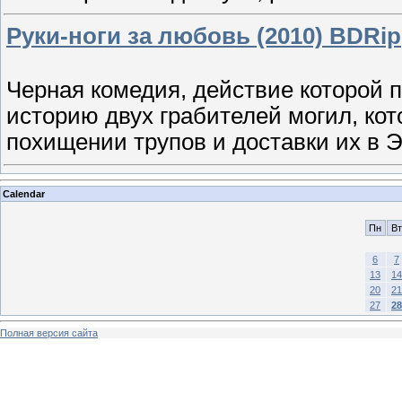
Руки-ноги за любовь (2010) BDRip
Черная комедия, действие которой п
историю двух грабителей могил, ко
похищении трупов и доставки их в
Calendar
Пн
Вт
6
7
13
14
20
21
27
28
Полная версия сайта