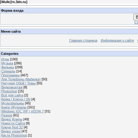
[
Wulk@n.3dn.ru
]
Форма входа
В
Ст
Меню сайта
Главная страница
Информация о сайте
Categories
Игры
[190]
Музыка
[286]
Фильмы
[299]
Сериалы
[14]
Программы
[467]
Для Телефона (Мабилка)
[50]
Рисунки| Обой | Темы
[55]
Видеомонтаж
[8]
Photoshop
[15]
Всё для сайта
[2]
Кряки | Kлючи | SN
[4]
Мультфильмы
[45]
Книги |Журналы
[161]
Windows \OC |XP | VISTA| 7
[31]
Разное
[61]
Видео |Клипы
[49]
Новости Сайта
[9]
Ключи Nod 32
[4]
Видео уроки
[47]
Кисти Photoshop
[1]