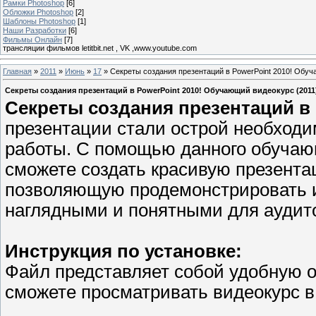
Рамки Photoshop
[6]
Обложки Photoshop
[2]
Шаблоны Photoshop
[1]
Наши Разработки
[6]
Фильмы Онлайн
[7]
трансляции фильмов letitbit.net , VK ,www.youtube.com
Главная
»
2011
»
Июнь
»
17
» Секреты создания презентаций в PowerPoint 2010! Обуч
Секреты создания презентаций в PowerPoint 2010! Обучающий видеокурс (2011
Секреты создания презентаций в 
презентации стали острой необходи
работы. С помощью данного обучающ
сможете создать красивую презентац
позволяющую продемонстрировать и
наглядными и понятными для аудит
Инструкция по установке:
Файл представляет собой удобную об
сможете просматривать видеокурс в