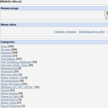
[
Wulk@n.3dn.ru
]
Форма входа
В
Ст
Меню сайта
Главная страница
Информация о сайте
Categories
Игры
[190]
Музыка
[286]
Фильмы
[299]
Сериалы
[14]
Программы
[467]
Для Телефона (Мабилка)
[50]
Рисунки| Обой | Темы
[55]
Видеомонтаж
[8]
Photoshop
[15]
Всё для сайта
[2]
Кряки | Kлючи | SN
[4]
Мультфильмы
[45]
Книги |Журналы
[161]
Windows \OC |XP | VISTA| 7
[31]
Разное
[61]
Видео |Клипы
[49]
Новости Сайта
[9]
Ключи Nod 32
[4]
Видео уроки
[47]
Кисти Photoshop
[1]