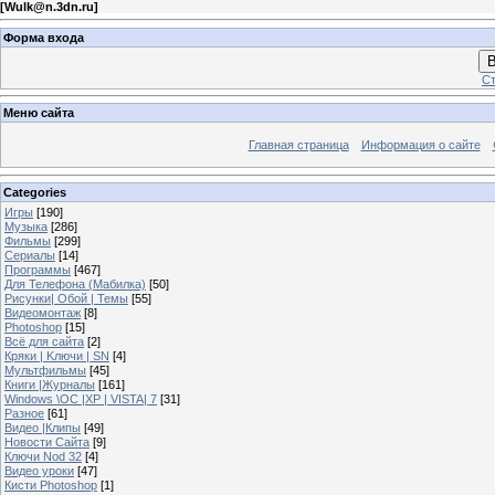
[
Wulk@n.3dn.ru
]
Форма входа
В
Ст
Меню сайта
Главная страница
Информация о сайте
Categories
Игры
[190]
Музыка
[286]
Фильмы
[299]
Сериалы
[14]
Программы
[467]
Для Телефона (Мабилка)
[50]
Рисунки| Обой | Темы
[55]
Видеомонтаж
[8]
Photoshop
[15]
Всё для сайта
[2]
Кряки | Kлючи | SN
[4]
Мультфильмы
[45]
Книги |Журналы
[161]
Windows \OC |XP | VISTA| 7
[31]
Разное
[61]
Видео |Клипы
[49]
Новости Сайта
[9]
Ключи Nod 32
[4]
Видео уроки
[47]
Кисти Photoshop
[1]