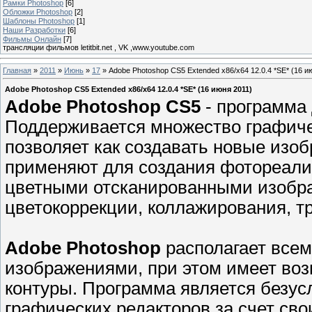
Рамки Photoshop
[6]
Обложки Photoshop
[2]
Шаблоны Photoshop
[1]
Наши Разработки
[6]
Фильмы Онлайн
[7]
трансляции фильмов letitbit.net , VK ,www.youtube.com
Главная
»
2011
»
Июнь
»
17
» Adobe Photoshop CS5 Extended x86/x64 12.0.4 *SE* (16 и
Adobe Photoshop CS5 Extended x86/x64 12.0.4 *SE* (16 июня 2011)
Adobe Photoshop CS5
- программа 
Поддерживается множество графиче
позволяет как создавать новые изоб
применяют для создания фотореали
цветными отсканированными изобра
цветокоррекции, коллажирования, т
Adobe Photoshop
располагает всем
изображениями, при этом имеет воз
контуры. Программа является безу
графических редакторов за счет св