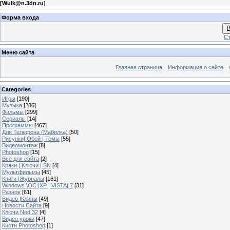
[
Wulk@n.3dn.ru
]
Форма входа
В
Ст
Меню сайта
Главная страница
Информация о сайте
Categories
Игры
[190]
Музыка
[286]
Фильмы
[299]
Сериалы
[14]
Программы
[467]
Для Телефона (Мабилка)
[50]
Рисунки| Обой | Темы
[55]
Видеомонтаж
[8]
Photoshop
[15]
Всё для сайта
[2]
Кряки | Kлючи | SN
[4]
Мультфильмы
[45]
Книги |Журналы
[161]
Windows \OC |XP | VISTA| 7
[31]
Разное
[61]
Видео |Клипы
[49]
Новости Сайта
[9]
Ключи Nod 32
[4]
Видео уроки
[47]
Кисти Photoshop
[1]