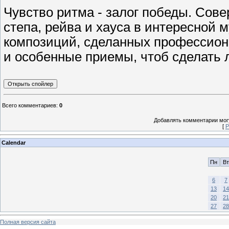
Чувство ритма - залог победы. Сов
степа, рейва и хауса в интересной 
композиций, сделанных профессио
и особенные приемы, чтоб сделать 
Всего комментариев
:
0
Добавлять комментарии могу
[
Р
Calendar
Пн
Вт
6
7
13
14
20
21
27
28
Полная версия сайта