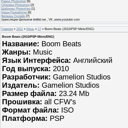
Рамки Photoshop
[6]
Обложки Photoshop
[2]
Шаблоны Photoshop
[1]
Наши Разработки
[6]
Фильмы Онлайн
[7]
трансляции фильмов letitbit.net , VK ,www.youtube.com
Главная
»
2011
»
Июнь
»
17
» Boom Beats (2010/PSP-Minis/ENG)
Boom Beats (2010/PSP-Minis/ENG)
Название:
Boom Beats
Жанры:
Music
Язык Интерфейса:
Английский
Год выпуска:
2010
Разработчик:
Gamelion Studios
Издатель:
Gamelion Studios
Размер файла:
23.24 Mb
Прошивка:
all CFW's
Формат файла:
ISO
Платформа:
PSP