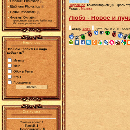
Обложки Photoshop
[2]
Подробнее
Комментариев:(0)
Просмотр
Шаблоны Photoshop
[1]
Раздел:
Музыка
Наши Разработки
[6]
Любэ - Новое и лучш
Фильмы Онлайн
[7]
трансляции фильмов letitbit.net ,
VK ,www.youtube.com
Автор:
And99
Дата: 24.08.2011
Голосо
Наш опрос
Что Вам нравится и надо
добавить?
Музыку
Кино
Обои и Темы
Игры
Программы
Статистика
Онлайн всего:
1
Гостей:
1
Пользователей:
0