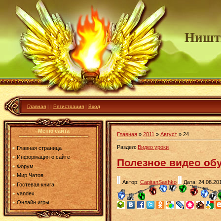
Ништ
Главная
|
|
Регистрация
|
Вход
Меню сайта
Главная
»
2011
»
Август
»
24
Раздел:
Видео уроки
Главная страница
Информация о сайте
Полезное видео об
Форум
Мир Чатов
Автор:
CapitanSashko
Дата: 24.08.20
Гостевая книга
yandex
Онлайн игры