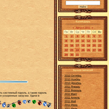
Календарь
«
Август 2011
»
Пн
Вт
Ср
Чт
Пт
Сб
Вс
1
2
3
4
5
6
7
8
9
10
11
12
13
14
15
16
17
18
19
20
21
22
23
24
25
26
27
28
29
30
31
Архив записей
2010 Октябрь
2010 Ноябрь
2010 Декабрь
2011 Январь
2011 Февраль
ь системный пароль, а также пароль
2011 Март
е ускоренные загрузки. Удачи в
2011 Апрель
2011 Май
2011 Июнь
2011 Июль