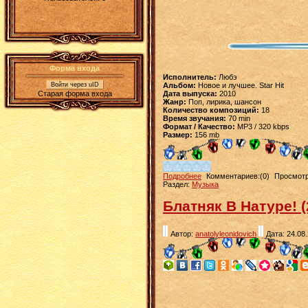
Форма входа
Исполнитель:
Любэ
Войти через uID
Альбом:
Новое и лучшее. Star Hit
Старая форма входа
Дата выпуска:
2010
Жанр:
Поп, лирика, шансон
Количество композиций:
18
Время звучания:
70 min
Формат / Качество:
MP3 / 320 kbps
Размер:
156 mb
Подробнее
Комментариев:(0)
Просмотр
Раздел:
Музыка
Блатняк В Натуре! (
Автор:
anatolyleonidovich
Дата: 24.08