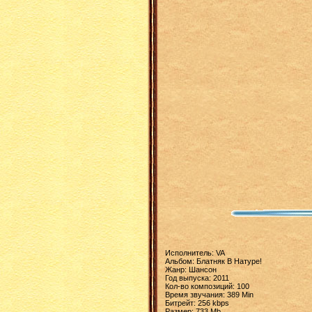
Исполнитель: VA
Альбом: Блатняк В Натуре!
Жанр: Шансон
Год выпуска: 2011
Кол-во композиций: 100
Время звучания: 389 Min
Битрейт: 256 kbps
Размер: 733 Mb