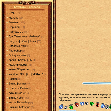
Категории раздела
Игры
[190]
Музыка
[286]
Фильмы
[299]
Сериалы
[14]
Программы
[467]
Для Телефона (Мабилка)
[50]
Рисунки| Обой | Темы
[55]
Видеомонтаж
[8]
Photoshop
[15]
Всё для сайта
[2]
Кряки | Kлючи | SN
[4]
Мультфильмы
[45]
Книги |Журналы
[161]
Windows \OC |XP | VISTA| 7
[31]
Разное
[61]
Видео |Клипы
[49]
Новости Сайта
[9]
Ключи Nod 32
[4]
Просмотрев данные полезные видео роли
админа, еще научитесь осуществлять пои
Видео уроки
[47]
обучении.
Кисти Photoshop
[1]
Рамки Photoshop
[6]