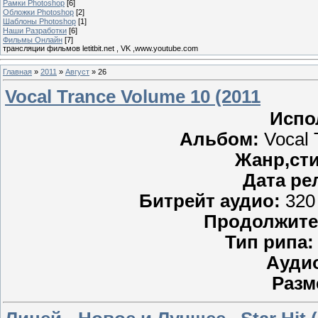
Рамки Photoshop
[6]
Обложки Photoshop
[2]
Шаблоны Photoshop
[1]
Наши Разработки
[6]
Фильмы Онлайн
[7]
трансляции фильмов letitbit.net , VK ,www.youtube.com
Главная
»
2011
»
Август
»
26
Vocal Trance Volume 10 (2011
Испо
Альбом:
Vocal 
Жанр,ст
Дата ре
Битрейт аудио:
320 
Продолжите
Тип рипа: 
Аудио
Разм