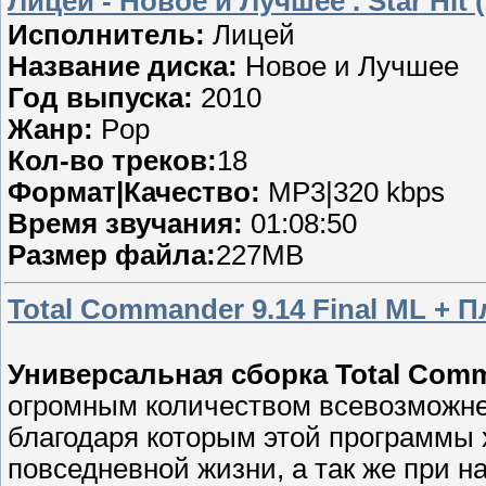
Лицей - Новое и Лучшее . Star Hit 
Исполнитель:
Лицей
Название диска:
Новое и Лучшее
Год выпуска:
2010
Жанр:
Pop
Кол-во треков:
18
Формат|Качество:
MP3|320 kbps
Время звучания:
01:08:50
Размер файла:
227MB
Total Commander 9.14 Final ML + П
Универсальная сборка Total Com
огромным количеством всевозможне
благодаря которым этой программы 
повседневной жизни, а так же при н