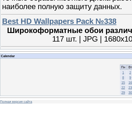
наиболее полную защиту данных.
Best HD Wallpapers Pack №338
Широкоформатные обои различн
117 шт. | JPG | 1680x1
Calendar
Пн
Вт
1
2
8
9
15
16
22
23
29
30
Полная версия сайта