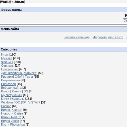
[
Wulk@n.3dn.ru
]
Форма входа
В
Ст
Меню сайта
Главная страница
Информация о сайте
Categories
Игры
[190]
Музыка
[286]
Фильмы
[299]
Сериалы
[14]
Программы
[467]
Для Телефона (Мабилка)
[50]
Рисунки| Обой | Темы
[55]
Видеомонтаж
[8]
Photoshop
[15]
Всё для сайта
[2]
Кряки | Kлючи | SN
[4]
Мультфильмы
[45]
Книги |Журналы
[161]
Windows \OC |XP | VISTA| 7
[31]
Разное
[61]
Видео |Клипы
[49]
Новости Сайта
[9]
Ключи Nod 32
[4]
Видео уроки
[47]
Кисти Photoshop
[1]