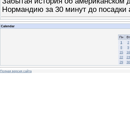
Забытая история об американском д
Нормандию за 30 минут до посадки а
Calendar
Пн
Вт
1
2
8
9
15
16
22
23
29
30
Полная версия сайта