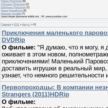
Рамки Photoshop
[6]
Обложки Photoshop
[2]
Шаблоны Photoshop
[1]
Наши Разработки
[6]
Фильмы Онлайн
[7]
трансляции фильмов letitbit.net , VK ,www.youtube.com
Главная
»
2011
»
Август
»
01
Приключения маленького паровозика
DVDRip
О фильме:
"Я думаю, что я могу, я 
оживает в этом новом, полнометра
приключениями! Маленький Паровоз
доставить игрушки в реальный мир, 
узнает, что немного решительности 
Первопроходцы: В компании незнак
Strangers (2011)HDRip
О фильме: