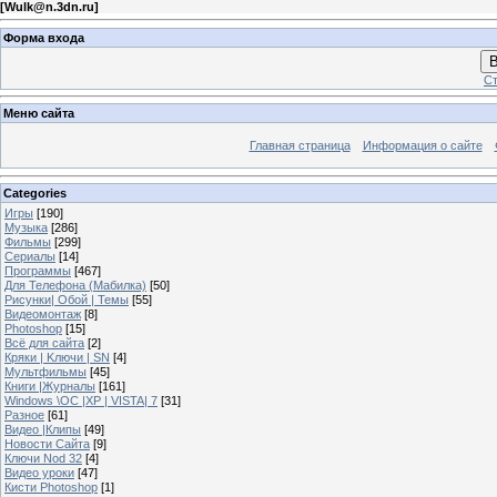
[
Wulk@n.3dn.ru
]
Форма входа
В
Ст
Меню сайта
Главная страница
Информация о сайте
Categories
Игры
[190]
Музыка
[286]
Фильмы
[299]
Сериалы
[14]
Программы
[467]
Для Телефона (Мабилка)
[50]
Рисунки| Обой | Темы
[55]
Видеомонтаж
[8]
Photoshop
[15]
Всё для сайта
[2]
Кряки | Kлючи | SN
[4]
Мультфильмы
[45]
Книги |Журналы
[161]
Windows \OC |XP | VISTA| 7
[31]
Разное
[61]
Видео |Клипы
[49]
Новости Сайта
[9]
Ключи Nod 32
[4]
Видео уроки
[47]
Кисти Photoshop
[1]