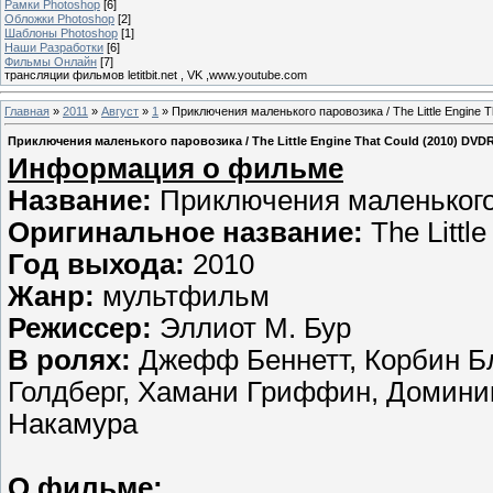
Рамки Photoshop
[6]
Обложки Photoshop
[2]
Шаблоны Photoshop
[1]
Наши Разработки
[6]
Фильмы Онлайн
[7]
трансляции фильмов letitbit.net , VK ,www.youtube.com
Главная
»
2011
»
Август
»
1
» Приключения маленького паровозика / The Little Engine T
Приключения маленького паровозика / The Little Engine That Could (2010) DVD
Информация о фильме
Название:
Приключения маленького
Оригинальное название:
The Little
Год выхода:
2010
Жанр:
мультфильм
Режиссер:
Эллиот М. Бур
В ролях:
Джефф Беннетт, Корбин Бл
Голдберг, Хамани Гриффин, Домини
Накамура
О фильме: