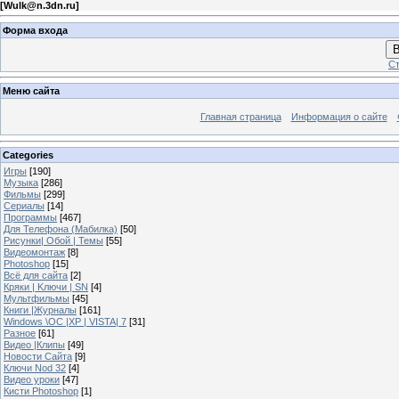
[
Wulk@n.3dn.ru
]
Форма входа
В
Ст
Меню сайта
Главная страница
Информация о сайте
Categories
Игры
[190]
Музыка
[286]
Фильмы
[299]
Сериалы
[14]
Программы
[467]
Для Телефона (Мабилка)
[50]
Рисунки| Обой | Темы
[55]
Видеомонтаж
[8]
Photoshop
[15]
Всё для сайта
[2]
Кряки | Kлючи | SN
[4]
Мультфильмы
[45]
Книги |Журналы
[161]
Windows \OC |XP | VISTA| 7
[31]
Разное
[61]
Видео |Клипы
[49]
Новости Сайта
[9]
Ключи Nod 32
[4]
Видео уроки
[47]
Кисти Photoshop
[1]