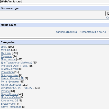
[
Wulk@n.3dn.ru
]
Форма входа
В
Ст
Меню сайта
Главная страница
Информация о сайте
Categories
Игры
[190]
Музыка
[286]
Фильмы
[299]
Сериалы
[14]
Программы
[467]
Для Телефона (Мабилка)
[50]
Рисунки| Обой | Темы
[55]
Видеомонтаж
[8]
Photoshop
[15]
Всё для сайта
[2]
Кряки | Kлючи | SN
[4]
Мультфильмы
[45]
Книги |Журналы
[161]
Windows \OC |XP | VISTA| 7
[31]
Разное
[61]
Видео |Клипы
[49]
Новости Сайта
[9]
Ключи Nod 32
[4]
Видео уроки
[47]
Кисти Photoshop
[1]