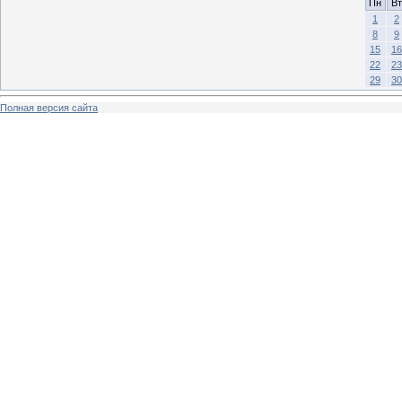
Пн
Вт
1
2
8
9
15
16
22
23
29
30
Полная версия сайта