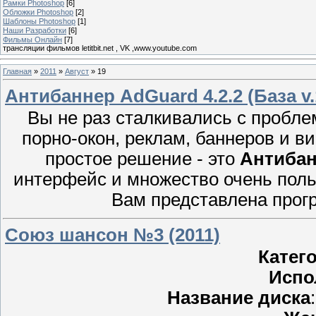
Рамки Photoshop
[6]
Обложки Photoshop
[2]
Шаблоны Photoshop
[1]
Наши Разработки
[6]
Фильмы Онлайн
[7]
трансляции фильмов letitbit.net , VK ,www.youtube.com
Главная
»
2011
»
Август
»
19
Антибаннер AdGuard 4.2.2 (База v.1
Вы не раз сталкивались с пробл
порно-окон, реклам, баннеров и в
простое решение - это
Антибан
интерфейс и множество очень пол
Вам представлена прог
Союз шансон №3 (2011)
Катег
Испо
Название диска