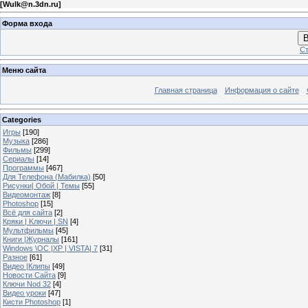
[
Wulk@n.3dn.ru
]
Форма входа
В
Ст
Меню сайта
Главная страница
Информация о сайте
Categories
Игры
[190]
Музыка
[286]
Фильмы
[299]
Сериалы
[14]
Программы
[467]
Для Телефона (Мабилка)
[50]
Рисунки| Обой | Темы
[55]
Видеомонтаж
[8]
Photoshop
[15]
Всё для сайта
[2]
Кряки | Kлючи | SN
[4]
Мультфильмы
[45]
Книги |Журналы
[161]
Windows \OC |XP | VISTA| 7
[31]
Разное
[61]
Видео |Клипы
[49]
Новости Сайта
[9]
Ключи Nod 32
[4]
Видео уроки
[47]
Кисти Photoshop
[1]