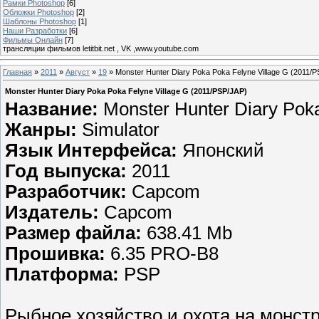
Рамки Photoshop
[6]
Обложки Photoshop
[2]
Шаблоны Photoshop
[1]
Наши Разработки
[6]
Фильмы Онлайн
[7]
трансляции фильмов letitbit.net , VK ,www.youtube.com
Главная
»
2011
»
Август
»
19
» Monster Hunter Diary Poka Poka Felyne Village G (2011/
Monster Hunter Diary Poka Poka Felyne Village G (2011/PSP/JAP)
Название:
Monster Hunter Diary Poka
Жанры:
Simulator
Язык Интерфейса:
Японский
Год выпуска:
2011
Разработчик:
Capcom
Издатель:
Capcom
Размер файла:
638.41 Mb
Прошивка:
6.35 PRO-B8
Платформа:
PSP
Рыбное хозяйство и охота на монст