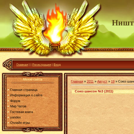
Ништ
Главная
|
|
Регистрация
|
Вход
Меню сайта
Главная
»
2011
»
Август
»
19
» Союз шан
Главная страница
Союз шансон №3 (2011)
Информация о сайте
Форум
Мир Чатов
Гостевая книга
yandex
Онлайн игры