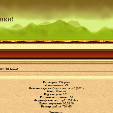
яки!
сон №3 (2011)
Категория:
Сборник
Исполнитель
: VA
Название диска
: Союз шансон №3 (2011)
Жанр
: Шансон
Год выпуска
: 2011
Количество треков
: 100
Формат|Качество
: mp3 | 256 kbps
Время звучания
: 05:38:49
Размер файла
: 710 MB
Треклист: