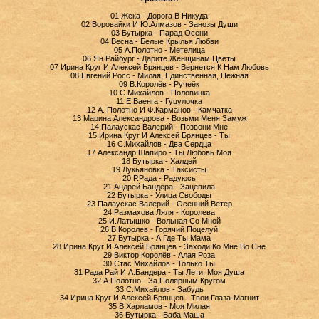
01 Жека - Дорога В Никуда
02 Воровайки И Ю.Алмазов - Занозы Души
03 Бутырка - Парад Осени
04 Весна - Белые Крылья Любви
05 А.Полотно - Метелица
06 Ян Райбург - Дарите Женщинам Цветы
07 Ирина Круг И Алексей Брянцев - Вернется К Нам Любовь
08 Евгений Росс - Милая, Единственная, Нежная
09 В.Королёв - Ручеёк
10 С.Михайлов - Половинка
11 Е.Ваенга - Гуцулочка
12 А. Полотно И Ф.Карманов - Камчатка
13 Марина Александрова - Возьми Меня Замуж
14 Палаускас Валерий - Позвони Мне
15 Ирина Круг И Алексей Брянцев - Ты
16 С.Михайлов - Два Сердца
17 Александр Шапиро - Ты Любовь Моя
18 Бутырка - Халдей
19 Лукьяновка - Таксисты
20 Р.Рада - Радуюсь
21 Андрей Бандера - Зацепила
22 Бутырка - Улица Свободы
23 Палаускас Валерий - Осенний Ветер
24 Размахова Ляля - Королева
25 И.Латышко - Вольная Со Мной
26 В.Королев - Горячий Поцелуй
27 Бутырка - А Где Ты,Мама
28 Ирина Круг И Алексей Брянцев - Заходи Ко Мне Во Сне
29 Виктор Королёв - Алая Роза
30 Стас Михайлов - Только Ты
31 Рада Рай И А.Бандера - Ты Лети, Моя Душа
32 А.Полотно - За Полярным Кругом
33 С.Михайлов - Забудь
34 Ирина Круг И Алексей Брянцев - Твои Глаза-Магнит
35 В.Харламов - Моя Милая
36 Бутырка - Баба Маша