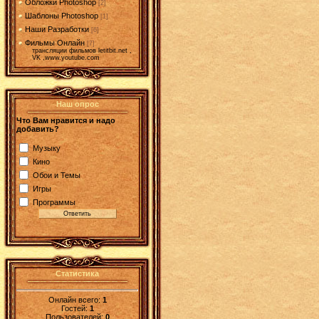
Обложки Photoshop
[2]
Шаблоны Photoshop
[1]
Наши Разработки
[6]
Фильмы Онлайн
[7]
трансляции фильмов letitbit.net ,
VK ,www.youtube.com
Наш опрос
Что Вам нравится и надо
добавить?
Музыку
Кино
Обои и Темы
Игры
Программы
Статистика
Онлайн всего:
1
Гостей:
1
Пользователей:
0