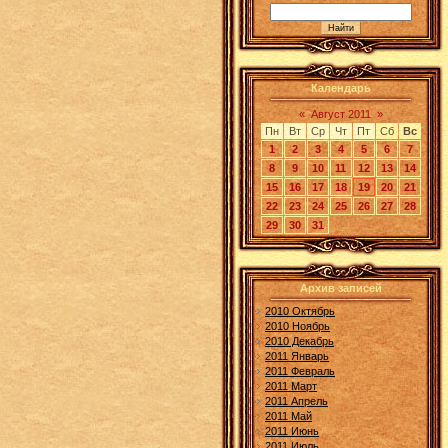
Календарь
«
Август 2011
»
Пн
Вт
Ср
Чт
Пт
Сб
Вс
1
2
3
4
5
6
7
8
9
10
11
12
13
14
15
16
17
18
19
20
21
22
23
24
25
26
27
28
29
30
31
Архив записей
2010 Октябрь
2010 Ноябрь
2010 Декабрь
2011 Январь
2011 Февраль
2011 Март
2011 Апрель
2011 Май
2011 Июнь
2011 Июль