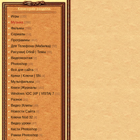
Категории раздела
Игры
[190]
Музыка
[286]
Фильмы
[299]
Сериалы
[14]
Программы
[467]
Для Телефона (Мабилка)
[50]
Рисунки| Обой | Темы
[55]
Видеомонтаж
[8]
Photoshop
[15]
Всё для сайта
[2]
Кряки | Kлючи | SN
[4]
Мультфильмы
[45]
Книги |Журналы
[161]
Windows \OC |XP | VISTA| 7
[31]
Разное
[61]
Видео |Клипы
[49]
Новости Сайта
[9]
Ключи Nod 32
[4]
Видео уроки
[47]
Кисти Photoshop
[1]
Рамки Photoshop
[6]