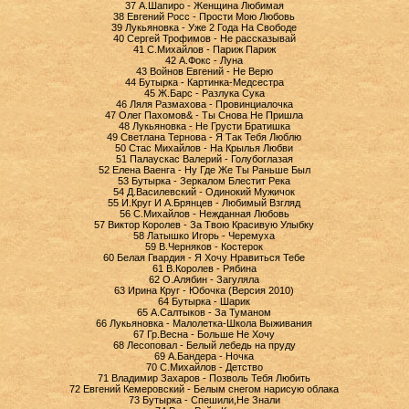
37 А.Шапиро - Женщина Любимая
38 Евгений Росс - Прости Мою Любовь
39 Лукьяновка - Уже 2 Года На Свободе
40 Сергей Трофимов - Не рассказывай
41 С.Михайлов - Париж Париж
42 А.Фокс - Луна
43 Войнов Евгений - Не Верю
44 Бутырка - Картинка-Медсестра
45 Ж.Барс - Разлука Сука
46 Ляля Размахова - Провинциалочка
47 Олег Пахомов& - Ты Снова Не Пришла
48 Лукьяновка - Не Грусти Братишка
49 Светлана Тернова - Я Так Тебя Люблю
50 Стас Михайлов - На Крылья Любви
51 Палаускас Валерий - Голубоглазая
52 Елена Ваенга - Ну Где Же Ты Раньше Был
53 Бутырка - Зеркалом Блестит Река
54 Д.Василевский - Одинокий Мужичок
55 И.Круг И А.Брянцев - Любимый Взгляд
56 С.Михайлов - Нежданная Любовь
57 Виктор Королев - За Твою Красивую Улыбку
58 Латышко Игорь - Черемуха
59 В.Черняков - Костерок
60 Белая Гвардия - Я Хочу Нравиться Тебе
61 В.Королев - Рябина
62 О.Алябин - Загуляла
63 Ирина Круг - Юбочка (Версия 2010)
64 Бутырка - Шарик
65 А.Салтыков - За Туманом
66 Лукьяновка - Малолетка-Школа Выживания
67 Гр.Весна - Больше Не Хочу
68 Лесоповал - Белый лебедь на пруду
69 А.Бандера - Ночка
70 С.Михайлов - Детство
71 Владимир Захаров - Позволь Тебя Любить
72 Евгений Кемеровский - Белым снегом нарисую облака
73 Бутырка - Спешили,Не Знали