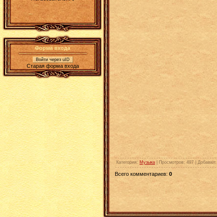
Форма входа
Войти через uID
Старая форма входа
Категория
:
Музыка
|
Просмотров
: 497 |
Добавил
Всего комментариев
:
0