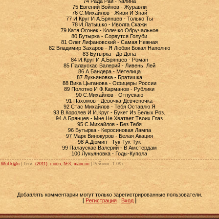
74 Рада Рай - Калина
75 Евгений Войнов - Журавли
76 С.Михайлов - Живи И Знай
77 И.Круг И А.Брянцев - Только Ты
78 И.Латышко - Иволга Скажи
79 Катя Огонек - Колечко Обручальное
80 Бутырка - Сорвутся Голуби
81 Олег Лифановский - Самая Нежная
82 Владимир Захаров - Я Любви Бокал Наполню
83 Бутырка - До Дона
84 И.Круг И А.Брянцев - Роман
85 Палаускас Валерий - Ливень, Лей
86 А.Бандера - Метелица
87 Лукьяновка - Братишка
88 Вика Цыганова - Офицеры России
89 Полотно И Ф.Карманов - Рублики
90 С.Михайлов - Отпускаю
91 Пахомов - Девочка-Девченочка
92 Стас Михайлов - Тебя Оставлю Я
93 В.Королев И И.Круг - Букет Из Белых Роз.
94 А.Брянцев - Мне Не Хватает Твоих Глаз
95 С.Михайлов - Без Тебя
96 Бутырка - Керосиновая Лампа
97 Марк Винокуров - Белая Акация
98 А.Дюмин - Тук-Тук-Тук
99 Палаускас Валерий - В Амстердам
100 Лукьяновка - Годы-Купола
:
WuLk@n
|
Теги
:
(2011)
,
союз
,
№3
,
шансон
|
Рейтинг
:
1.0
/
5
Добавлять комментарии могут только зарегистрированные пользователи.
[
Регистрация
|
Вход
]