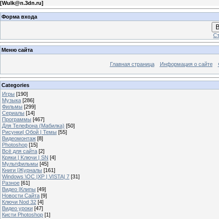
[
Wulk@n.3dn.ru
]
Форма входа
В
Ст
Меню сайта
Главная страница
Информация о сайте
Categories
Игры
[190]
Музыка
[286]
Фильмы
[299]
Сериалы
[14]
Программы
[467]
Для Телефона (Мабилка)
[50]
Рисунки| Обой | Темы
[55]
Видеомонтаж
[8]
Photoshop
[15]
Всё для сайта
[2]
Кряки | Kлючи | SN
[4]
Мультфильмы
[45]
Книги |Журналы
[161]
Windows \OC |XP | VISTA| 7
[31]
Разное
[61]
Видео |Клипы
[49]
Новости Сайта
[9]
Ключи Nod 32
[4]
Видео уроки
[47]
Кисти Photoshop
[1]