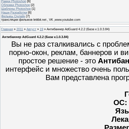
Рамки Photoshop
[6]
Обложки Photoshop
[2]
Шаблоны Photoshop
[1]
Наши Разработки
[6]
Фильмы Онлайн
[7]
трансляции фильмов letitbit.net , VK ,www.youtube.com
Главная
»
2011
»
Август
»
19
» Антибаннер AdGuard 4.2.2 (База v.1.0.3.84)
Антибаннер AdGuard 4.2.2 (База v.1.0.3.84)
Вы не раз сталкивались с пробл
порно-окон, реклам, баннеров и в
простое решение - это
Антибан
интерфейс и множество очень пол
Вам представлена прог
Г
OC:
Язы
Лека
Разме