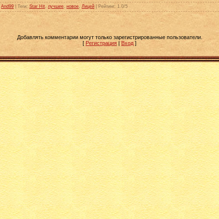
:
And99
|
Теги
:
Star Hit
,
лучшее
,
новое
,
Лицей
|
Рейтинг
:
1.0
/
5
Добавлять комментарии могут только зарегистрированные пользователи.
[
Регистрация
|
Вход
]