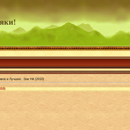
яки!
вое и Лучшее . Star Hit (2010)
010)