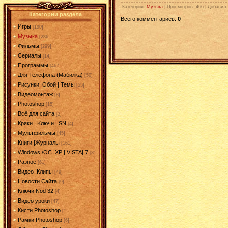
Категория
:
Музыка
|
Просмотров
: 466 |
Добавил
Категории раздела
Всего комментариев
:
0
Игры
[190]
Музыка
[286]
Фильмы
[299]
Сериалы
[14]
Программы
[467]
Для Телефона (Мабилка)
[50]
Рисунки| Обой | Темы
[55]
Видеомонтаж
[8]
Photoshop
[15]
Всё для сайта
[2]
Кряки | Kлючи | SN
[4]
Мультфильмы
[45]
Книги |Журналы
[161]
Windows \OC |XP | VISTA| 7
[31]
Разное
[61]
Видео |Клипы
[49]
Новости Сайта
[9]
Ключи Nod 32
[4]
Видео уроки
[47]
Кисти Photoshop
[1]
Рамки Photoshop
[6]