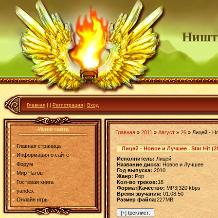
Ништ
Главная
|
|
Регистрация
|
Вход
Меню сайта
Главная
»
2011
»
Август
»
26
» Лицей - Но
Главная страница
Лицей - Новое и Лучшее . Star Hit (2
Информация о сайте
Исполнитель:
Лицей
Форум
Название диска:
Новое и Лучшее
Год выпуска:
2010
Мир Чатов
Жанр:
Pop
Гостевая книга
Кол-во треков:
18
Формат|Качество:
MP3|320 kbps
yandex
Время звучания:
01:08:50
Размер файла:
227MB
Онлайн игры