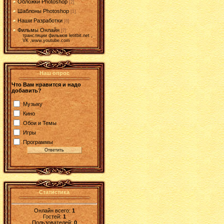
Обложки Photoshop
[2]
Шаблоны Photoshop
[1]
Наши Разработки
[6]
Фильмы Онлайн
[7]
трансляции фильмов letitbit.net ,
VK ,www.youtube.com
Наш опрос
Что Вам нравится и надо
добавить?
Музыку
Кино
Обои и Темы
Игры
Программы
Статистика
Онлайн всего:
1
Гостей:
1
Пользователей:
0