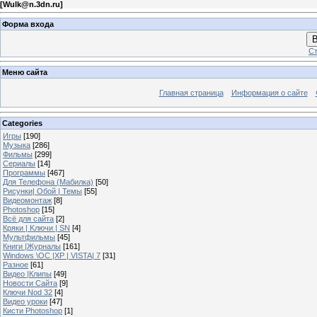
[
Wulk@n.3dn.ru
]
Форма входа
В
Ст
Меню сайта
Главная страница
Информация о сайте
Categories
Игры
[190]
Музыка
[286]
Фильмы
[299]
Сериалы
[14]
Программы
[467]
Для Телефона (Мабилка)
[50]
Рисунки| Обой | Темы
[55]
Видеомонтаж
[8]
Photoshop
[15]
Всё для сайта
[2]
Кряки | Kлючи | SN
[4]
Мультфильмы
[45]
Книги |Журналы
[161]
Windows \OC |XP | VISTA| 7
[31]
Разное
[61]
Видео |Клипы
[49]
Новости Сайта
[9]
Ключи Nod 32
[4]
Видео уроки
[47]
Кисти Photoshop
[1]