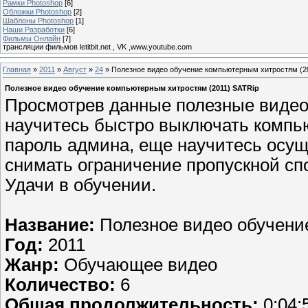
Рамки Photoshop
[6]
Обложки Photoshop
[2]
Шаблоны Photoshop
[1]
Наши Разработки
[6]
Фильмы Онлайн
[7]
трансляции фильмов letitbit.net , VK ,www.youtube.com
Главная
»
2011
»
Август
»
24
» Полезное видео обучение компьютерным хитростям (2
Полезное видео обучение компьютерным хитростям (2011) SATRip
Просмотрев данные полезные видео
научитесь быстро выключать компью
пароль админа, еще научитесь осуще
снимать ограничение пропускной спо
Удачи в обучении.
Название:
Полезное видео обучени
Год:
2011
Жанр:
Обучающее видео
Количество:
6
Общая продолжительность:
0:04: