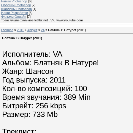
Рамки Photoshop
[6]
Обложки Photoshop
[2]
Шаблоны Photoshop
[1]
Наши Разработки
[6]
Фильмы Онлайн
[7]
трансляции фильмов letitbit.net , VK ,www.youtube.com
Главная
»
2011
»
Август
»
24
» Блатняк В Натуре! (2011)
Блатняк В Натуре! (2011)
Исполнитель: VA
Альбом: Блатняк В Натуре!
Жанр: Шансон
Год выпуска: 2011
Кол-во композиций: 100
Время звучания: 389 Min
Битрейт: 256 kbps
Размер: 733 Mb
Треклист: