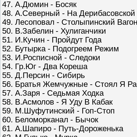
47. А.Дюмин - Босяк
48. А.Северный - На Дерибасовской
49. Лесоповал - Столыпинский Ваго
50. В.Забелин - Хулиганчики
51. И.Кучин - Пройдут Года
52. Бутырка - Подогреем Режим
53. И.Росписной - Следоки
54. Гр.Юг - Два Кореша
55. Д.Персин - Сибирь
56. Братья Жемчужные - Стоял Я Р
57. А.Заря - Седьмая Ходка
58. В.Асмолов - Я Уду В Кабак
59. М.Шуфутинский - Гоп-Стоп
60. Беломорканал - Бычок
61. А.Шапиро - Путь-Дороженька