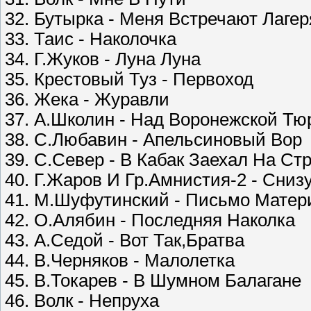
32. Бутырка - Меня Встречают Лагер
33. Таис - Наколочка
34. Г.Жуков - Луна Луна
35. Крестовый Туз - Первоход
36. Жека - Журавли
37. А.Школин - Над Воронежской Т
38. С.Любавин - Апельсиновый Вор
39. С.Север - В Кабак Заехал На Ст
40. Г.Жаров И Гр.Амнистия-2 - Сниз
41. М.Шуфутинский - Письмо Матер
42. О.Алябин - Последняя Наколка
43. А.Седой - Вот Так,Братва
44. В.Черняков - Малолетка
45. В.Токарев - В Шумном Балагане
46. Волк - Непруха