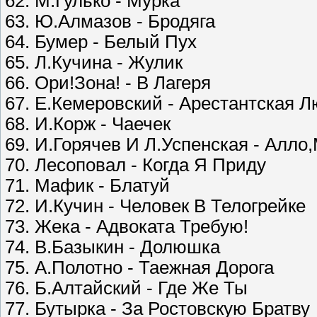
62. М.Гулько - Мурка
63. Ю.Алмазов - Бродяга
64. Бумер - Белый Пух
65. Л.Кучина - Жулик
66. Ори!Зона! - В Лагеря
67. Е.Кемеровский - Арестантская 
68. И.Корж - Чаечек
69. И.Горячев И Л.Успенская - Алло
70. Лесоповал - Когда Я Приду
71. Мафик - Блатуй
72. И.Кучин - Человек В Телогрейке
73. Жека - Адвоката Требую!
74. В.Базыкин - Долюшка
75. А.Полотно - Таежная Дорога
76. Б.Алтайский - Где Же Ты
77. Бутырка - За Ростовскую Братву