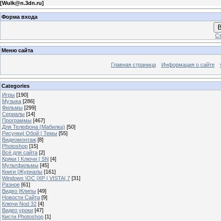
[
Wulk@n.3dn.ru
]
Форма входа
В
Ст
Меню сайта
Главная страница
Информация о сайте
Categories
Игры
[190]
Музыка
[286]
Фильмы
[299]
Сериалы
[14]
Программы
[467]
Для Телефона (Мабилка)
[50]
Рисунки| Обой | Темы
[55]
Видеомонтаж
[8]
Photoshop
[15]
Всё для сайта
[2]
Кряки | Kлючи | SN
[4]
Мультфильмы
[45]
Книги |Журналы
[161]
Windows \OC |XP | VISTA| 7
[31]
Разное
[61]
Видео |Клипы
[49]
Новости Сайта
[9]
Ключи Nod 32
[4]
Видео уроки
[47]
Кисти Photoshop
[1]