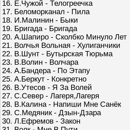
16. Е.Чужой - Телогреечка
17. Беломорканал - Пила
18. И.Малинин - Быки
19. Бригада - Бригада
20. А.Шапиро - Сколбко Минуло Лет
21. Волчья Вольная - Хулиганчики
22. В.Шунт - Бутырская Тюрьма
23. В.Волин - Волчара
24. А.Бандера - По Этапу
25. А.Беркут - Конкретно
26. В.Утесов - Я За Волей
27. С.Север - Лагеря,Лагеря
28. В.Калина - Напиши Мне Санёк
29. С.Медяник - Дзын-Дзара
30. Л.Ефремов - Закон
31. Волк - Мне В Пути