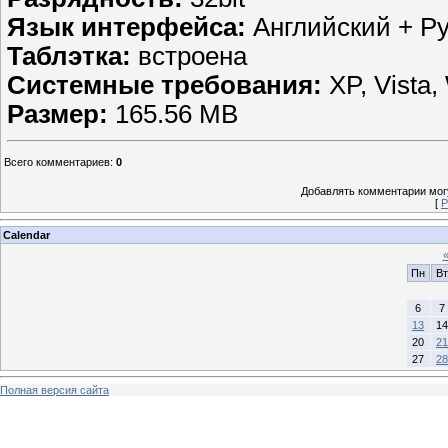
Язык интерфейса:
Английский + Р
Таблэтка:
встроена
Системные требования:
XP, Vista,
Размер:
165.56 MB
Всего комментариев
:
0
Добавлять комментарии могу
[
Р
Calendar
Пн
Вт
6
7
13
14
20
21
27
28
Полная версия сайта