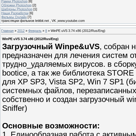
Рамки Photoshop
[6]
Обложки Photoshop
[2]
Шаблоны Photoshop
[1]
Наши Разработки
[6]
Фильмы Онлайн
[7]
трансляции фильмов letitbit.net , VK ,www.youtube.com
Главная
»
2012
»
Февраль
»
8
» WinPE uVS 3.74 x86 (2012/Rus/Eng)
WinPE uVS 3.74 x86 (2012/Rus/Eng)
Загрузочный Winpe&uVS
, собран н
предназначен для лечения систем от 
трудно_удаляемых вирусов. в сборку
bootice, а так же библиотека STORE 
для XP SP3, Vista SP2, Win 7 SP1 (
системных файлов, перезаписанных 
собственно и создан загрузочный win
Sniffer)
Основные возможности:
1. Единообразная работа с активны