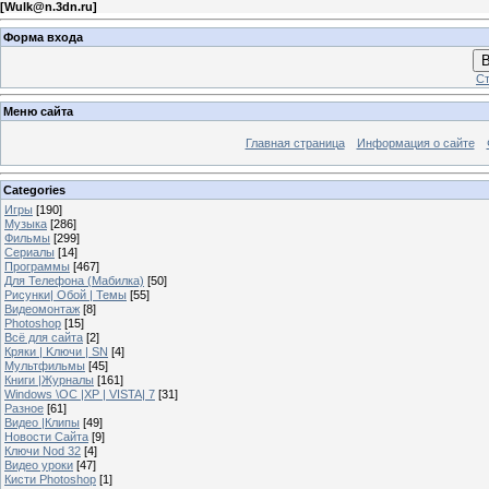
[
Wulk@n.3dn.ru
]
Форма входа
В
Ст
Меню сайта
Главная страница
Информация о сайте
Categories
Игры
[190]
Музыка
[286]
Фильмы
[299]
Сериалы
[14]
Программы
[467]
Для Телефона (Мабилка)
[50]
Рисунки| Обой | Темы
[55]
Видеомонтаж
[8]
Photoshop
[15]
Всё для сайта
[2]
Кряки | Kлючи | SN
[4]
Мультфильмы
[45]
Книги |Журналы
[161]
Windows \OC |XP | VISTA| 7
[31]
Разное
[61]
Видео |Клипы
[49]
Новости Сайта
[9]
Ключи Nod 32
[4]
Видео уроки
[47]
Кисти Photoshop
[1]