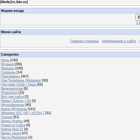
[
Wulk@n.3dn.ru
]
Форма входа
В
Ст
Меню сайта
Главная страница
Информация о сайте
Categories
Игры
[190]
Музыка
[286]
Фильмы
[299]
Сериалы
[14]
Программы
[467]
Для Телефона (Мабилка)
[50]
Рисунки| Обой | Темы
[55]
Видеомонтаж
[8]
Photoshop
[15]
Всё для сайта
[2]
Кряки | Kлючи | SN
[4]
Мультфильмы
[45]
Книги |Журналы
[161]
Windows \OC |XP | VISTA| 7
[31]
Разное
[61]
Видео |Клипы
[49]
Новости Сайта
[9]
Ключи Nod 32
[4]
Видео уроки
[47]
Кисти Photoshop
[1]