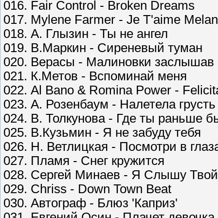
016. Fair Control - Broken Dreams
017. Mylene Farmer - Je T'aime Melan
018. А. Глызин - Ты не ангел
019. В.Маркин - Сиреневый туман
020. Верасы - Малиновки заслышав 
021. К.Метов - Вспоминай меня
022. Al Bano & Romina Power - Felicit
023. А. Розенбаум - Налетела грусть
024. В. Толкунова - Где ты раньше б
025. В.Кузьмин - Я не забуду тебя
026. Н. Ветлицкая - Посмотри в глаз
027. Пламя - Снег кружится
028. Сергей Минаев - Я Слышу Твой
029. Chriss - Down Town Beat
030. Автограф - Блюз 'Каприз'
031. Евгений Осин - Плачет девочка