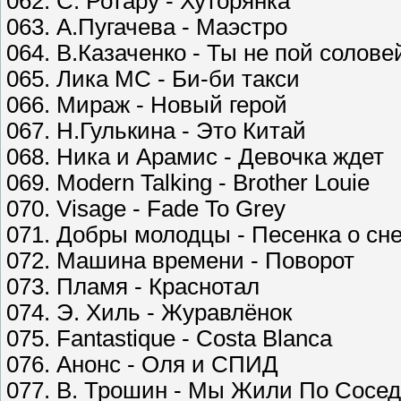
062. С. Ротару - Хуторянка
063. А.Пугачева - Маэстро
064. В.Казаченко - Ты не пой солове
065. Лика МС - Би-би такси
066. Мираж - Новый герой
067. Н.Гулькина - Это Китай
068. Ника и Арамис - Девочка ждет
069. Modern Talking - Brother Louie
070. Visage - Fade To Grey
071. Добры молодцы - Песенка о сн
072. Машина времени - Поворот
073. Пламя - Краснотал
074. Э. Хиль - Журавлёнок
075. Fantastique - Costa Blanca
076. Анонс - Оля и СПИД
077. В. Трошин - Мы Жили По Сосед