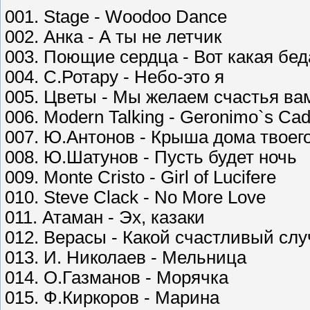
001. Stage - Woodoo Dance
002. Анка - А ты не летчик
003. Поющие сердца - Вот какая бед
004. С.Ротару - Небо-это я
005. Цветы - Мы желаем счастья ва
006. Modern Talking - Geronimo`s Cadi
007. Ю.Антонов - Крыша дома твоег
008. Ю.Шатунов - Пусть будет ночь
009. Monte Cristo - Girl of Lucifere
010. Steve Clack - No More Love
011. Атаман - Эх, казаки
012. Верасы - Какой счастливый сл
013. И. Николаев - Мельница
014. О.Газманов - Морячка
015. Ф.Киркоров - Марина