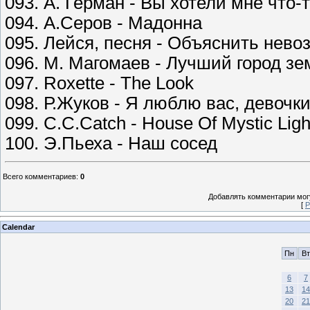
093. А. Герман - Вы хотели мне что-
094. А.Серов - Мадонна
095. Лейся, песня - Объяснить нев
096. М. Магомаев - Лучший город з
097. Roxette - The Look
098. Р.Жуков - Я люблю вас, девочк
099. C.C.Catch - House Of Mystic Ligh
100. Э.Пьеха - Наш сосед
Всего комментариев
:
0
Добавлять комментарии могу
[
Р
Calendar
Пн
Вт
6
7
13
14
20
21