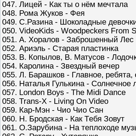
047. Лицей - Как ты о нём мечтала
048. Рома Жуков - Фея
049. С.Разина - Шоколадные девочк
050. VideoKids - Woodpeckers From 
051. А. Хоралов - Заброшенный Лес
052. Ариэль - Старая пластинка
053. В. Копылов, В. Матусов - Лодоч
054. Каролина - Звездный вечер
055. Л. Барашков - Главное, ребята,
056. Наталья Гулькина - Солнечное 
057. London Boys - The Midi Dance
058. Trans-X - Living On Video
059. Кар-Мэн - Чио Чио Сан
060. Н. Бродская - Как Тебя Зовут
061. О.Зарубина - На теплоходе муз