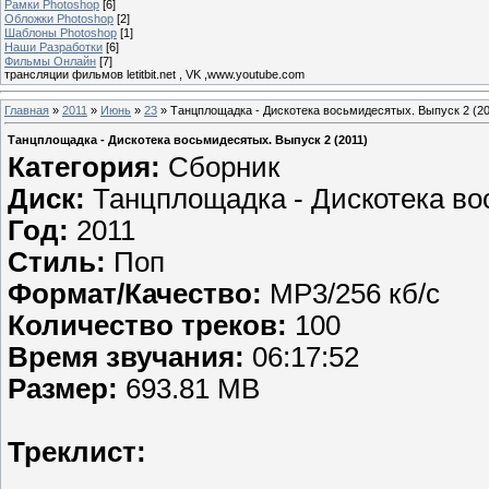
Рамки Photoshop
[6]
Обложки Photoshop
[2]
Шаблоны Photoshop
[1]
Наши Разработки
[6]
Фильмы Онлайн
[7]
трансляции фильмов letitbit.net , VK ,www.youtube.com
Главная
»
2011
»
Июнь
»
23
» Танцплощадка - Дискотека восьмидесятых. Выпуск 2 (20
Танцплощадка - Дискотека восьмидесятых. Выпуск 2 (2011)
Категория:
Сборник
Диск:
Танцплощадка - Дискотека во
Год:
2011
Стиль:
Поп
Формат/Качество:
MP3/256 кб/c
Количество треков:
100
Время звучания:
06:17:52
Размер:
693.81 MB
Треклист: