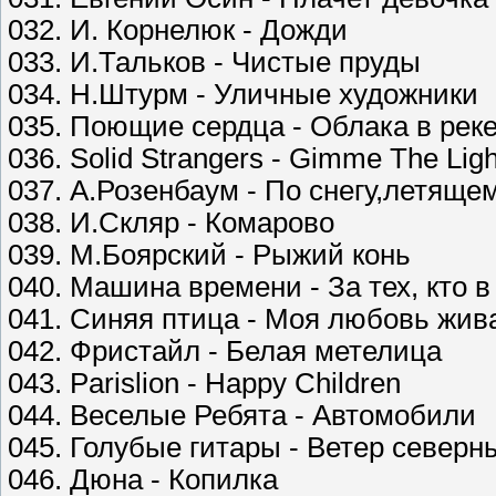
032. И. Корнелюк - Дожди
033. И.Тальков - Чистые пруды
034. Н.Штурм - Уличные художники
035. Поющие сердца - Облака в рек
036. Solid Strangers - Gimme The Ligh
037. А.Розенбаум - По снегу,летяще
038. И.Скляр - Комарово
039. М.Боярский - Рыжий конь
040. Машина времени - За тех, кто в
041. Синяя птица - Моя любовь жив
042. Фристайл - Белая метелица
043. Parislion - Happy Children
044. Веселые Ребята - Автомобили
045. Голубые гитары - Ветер северн
046. Дюна - Копилка