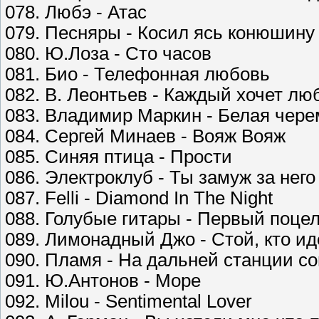
078. Любэ - Атас
079. Песняры - Косил ясь конюшину
080. Ю.Лоза - Сто часов
081. Био - Телефонная любовь
082. В. Леонтьев - Каждый хочет лю
083. Владимир Маркин - Белая чере
084. Сергей Минаев - Вояж Вояж
085. Синяя птица - Прости
086. Электроклуб - Ты замуж за него
087. Felli - Diamond In The Night
088. Голубые гитары - Первый поце
089. Лимонадный Джо - Стой, кто ид
090. Пламя - На дальней станции с
091. Ю.Антонов - Море
092. Milou - Sentimental Lover