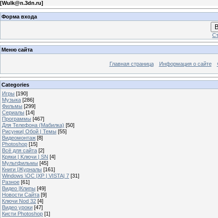
[
Wulk@n.3dn.ru
]
Форма входа
В
Ст
Меню сайта
Главная страница
Информация о сайте
Categories
Игры
[190]
Музыка
[286]
Фильмы
[299]
Сериалы
[14]
Программы
[467]
Для Телефона (Мабилка)
[50]
Рисунки| Обой | Темы
[55]
Видеомонтаж
[8]
Photoshop
[15]
Всё для сайта
[2]
Кряки | Kлючи | SN
[4]
Мультфильмы
[45]
Книги |Журналы
[161]
Windows \OC |XP | VISTA| 7
[31]
Разное
[61]
Видео |Клипы
[49]
Новости Сайта
[9]
Ключи Nod 32
[4]
Видео уроки
[47]
Кисти Photoshop
[1]