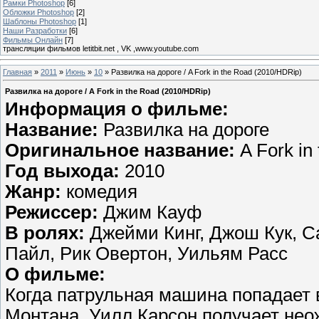
Рамки Photoshop
[6]
Обложки Photoshop
[2]
Шаблоны Photoshop
[1]
Наши Разработки
[6]
Фильмы Онлайн
[7]
трансляции фильмов letitbit.net , VK ,www.youtube.com
Главная
»
2011
»
Июнь
»
10
» Развилка на дороге / A Fork in the Road (2010/HDRip)
Развилка на дороге / A Fork in the Road (2010/HDRip)
Информация о фильме:
Название:
Развилка на дороге
Оригинальное название:
A Fork in
Год выхода:
2010
Жанр:
комедия
Режиссер:
Джим Кауф
В ролях:
Джейми Кинг, Джош Кук, С
Пайл, Рик Овертон, Уильям Расс
О фильме:
Когда патрульная машина попадает 
Монтана, Уилл Карсон получает нео