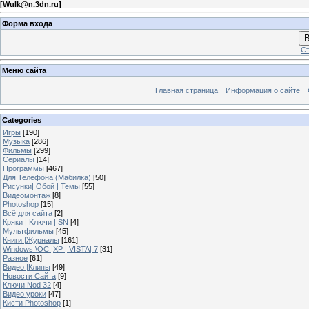
[
Wulk@n.3dn.ru
]
Форма входа
В
Ст
Меню сайта
Главная страница
Информация о сайте
Categories
Игры
[190]
Музыка
[286]
Фильмы
[299]
Сериалы
[14]
Программы
[467]
Для Телефона (Мабилка)
[50]
Рисунки| Обой | Темы
[55]
Видеомонтаж
[8]
Photoshop
[15]
Всё для сайта
[2]
Кряки | Kлючи | SN
[4]
Мультфильмы
[45]
Книги |Журналы
[161]
Windows \OC |XP | VISTA| 7
[31]
Разное
[61]
Видео |Клипы
[49]
Новости Сайта
[9]
Ключи Nod 32
[4]
Видео уроки
[47]
Кисти Photoshop
[1]