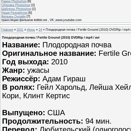
Рамки Photoshop
[6]
Обложки Photoshop
[2]
Шаблоны Photoshop
[1]
Наши Разработки
[6]
Фильмы Онлайн
[7]
трансляции фильмов letitbit.net , VK ,www.youtube.com
Главная
»
2011
»
Июнь
»
24
» Плодородная почва / Fertile Ground (2010) DVDRip / mp4 /
Плодородная почва / Fertile Ground (2010) DVDRip / mp4 / avi
Название:
Плодородная почва
Оригинальное название:
Fertile G
Год выхода:
2010
Жанр:
ужасы
Режиссёр:
Адам Гираш
В ролях:
Гейл Харольд, Лейша Хейл
Кори, Клинт Кертис
Выпущено:
США
Продолжительность:
94 мин.
Перевод:
Любительский (одноголосы