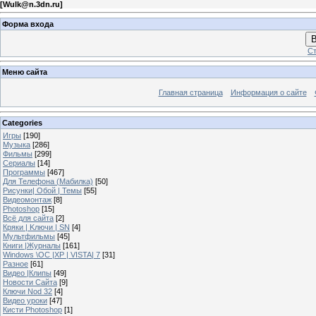
[
Wulk@n.3dn.ru
]
Форма входа
В
Ст
Меню сайта
Главная страница
Информация о сайте
Categories
Игры
[190]
Музыка
[286]
Фильмы
[299]
Сериалы
[14]
Программы
[467]
Для Телефона (Мабилка)
[50]
Рисунки| Обой | Темы
[55]
Видеомонтаж
[8]
Photoshop
[15]
Всё для сайта
[2]
Кряки | Kлючи | SN
[4]
Мультфильмы
[45]
Книги |Журналы
[161]
Windows \OC |XP | VISTA| 7
[31]
Разное
[61]
Видео |Клипы
[49]
Новости Сайта
[9]
Ключи Nod 32
[4]
Видео уроки
[47]
Кисти Photoshop
[1]