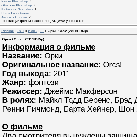
Рамки Photoshop
[6]
Обложки Photoshop
[2]
Шаблоны Photoshop
[1]
Наши Разработки
[6]
Фильмы Онлайн
[7]
трансляции фильмов letitbit.net , VK ,www.youtube.com
Главная
»
2011
»
Июнь
»
21
» Орки / Orcs! (2011/HDRip)
Орки / Orcs! (2011/HDRip)
Информация о фильме
Название:
Орки
Оригинальное название:
Orcs!
Год выхода:
2011
Жанр:
фэнтези
Режиссер:
Джеймс Макферсон
В ролях:
Майкл Тодд Беренс, Брэд 
Ренни Ричмонд, Барта Хейнер, Шон
О фильме
Два смотрителя вынуждены защищат