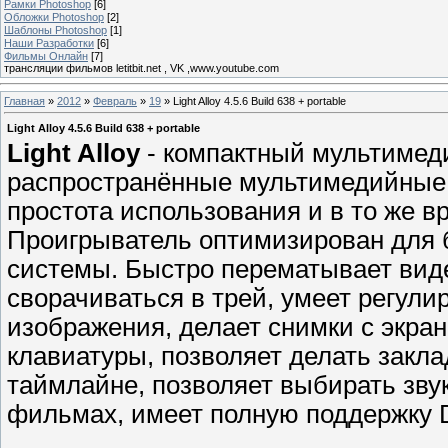
Рамки Photoshop
[6]
Обложки Photoshop
[2]
Шаблоны Photoshop
[1]
Наши Разработки
[6]
Фильмы Онлайн
[7]
трансляции фильмов letitbit.net , VK ,www.youtube.com
Главная
»
2012
»
Февраль
»
19
» Light Alloy 4.5.6 Build 638 + portable
Light Alloy 4.5.6 Build 638 + portable
Light Alloy
- компактный мультимед
распространённые мультимедийные 
простота использования и в то же в
Проигрыватель оптимизирован для б
системы. Быстро перематывает виде
сворачиваться в трей, умеет регули
изображения, делает снимки с экра
клавиатуры, позволяет делать закла
таймлайне, позволяет выбирать зву
фильмах, имеет полную поддержку 