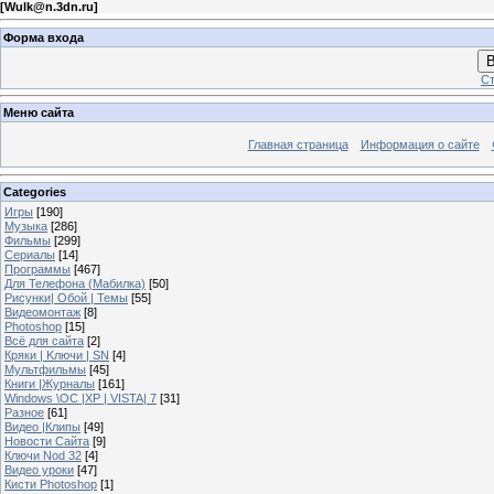
[
Wulk@n.3dn.ru
]
Форма входа
В
Ст
Меню сайта
Главная страница
Информация о сайте
Categories
Игры
[190]
Музыка
[286]
Фильмы
[299]
Сериалы
[14]
Программы
[467]
Для Телефона (Мабилка)
[50]
Рисунки| Обой | Темы
[55]
Видеомонтаж
[8]
Photoshop
[15]
Всё для сайта
[2]
Кряки | Kлючи | SN
[4]
Мультфильмы
[45]
Книги |Журналы
[161]
Windows \OC |XP | VISTA| 7
[31]
Разное
[61]
Видео |Клипы
[49]
Новости Сайта
[9]
Ключи Nod 32
[4]
Видео уроки
[47]
Кисти Photoshop
[1]