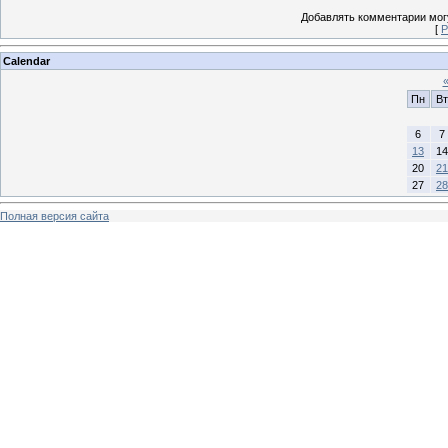
Добавлять комментарии могу
[
Р
Calendar
Пн
Вт
6
7
13
14
20
21
27
28
Полная версия сайта