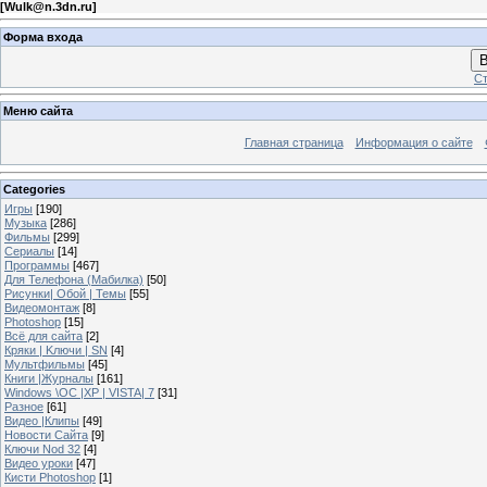
[
Wulk@n.3dn.ru
]
Форма входа
В
Ст
Меню сайта
Главная страница
Информация о сайте
Categories
Игры
[190]
Музыка
[286]
Фильмы
[299]
Сериалы
[14]
Программы
[467]
Для Телефона (Мабилка)
[50]
Рисунки| Обой | Темы
[55]
Видеомонтаж
[8]
Photoshop
[15]
Всё для сайта
[2]
Кряки | Kлючи | SN
[4]
Мультфильмы
[45]
Книги |Журналы
[161]
Windows \OC |XP | VISTA| 7
[31]
Разное
[61]
Видео |Клипы
[49]
Новости Сайта
[9]
Ключи Nod 32
[4]
Видео уроки
[47]
Кисти Photoshop
[1]