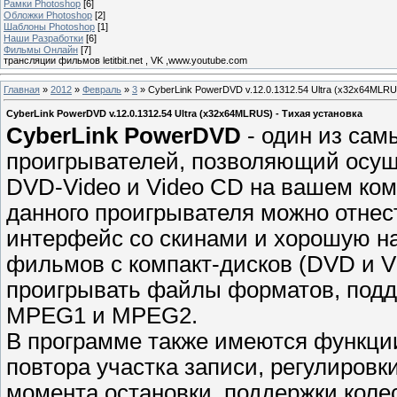
Рамки Photoshop
[6]
Обложки Photoshop
[2]
Шаблоны Photoshop
[1]
Наши Разработки
[6]
Фильмы Онлайн
[7]
трансляции фильмов letitbit.net , VK ,www.youtube.com
Главная
»
2012
»
Февраль
»
3
» CyberLink PowerDVD v.12.0.1312.54 Ultra (x32x64MLRU
CyberLink PowerDVD v.12.0.1312.54 Ultra (x32x64MLRUS) - Тихая установка
CyberLink PowerDVD
- один из са
проигрывателей, позволяющий осущ
DVD-Video и Video CD на вашем ко
данного проигрывателя можно отнес
интерфейс со скинами и хорошую н
фильмов с компакт-дисков (DVD и V
проигрывать файлы форматов, подд
MPEG1 и MPEG2.
В программе также имеются функци
повтора участка записи, регулиров
момента остановки, поддержки коле