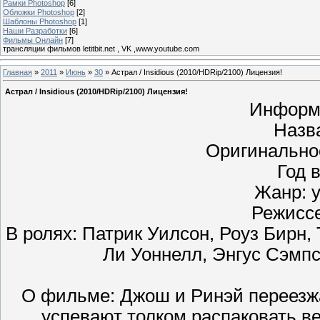
Рамки Photoshop
[6]
Обложки Photoshop
[2]
Шаблоны Photoshop
[1]
Наши Разработки
[6]
Фильмы Онлайн
[7]
трансляции фильмов letitbit.net , VK ,www.youtube.com
Главная
»
2011
»
Июнь
»
30
» Астрал / Insidious (2010/HDRip/2100) Лицензия!
Астрал / Insidious (2010/HDRip/2100) Лицензия!
Информ
Назв
Оригинальное
Год 
Жанр: 
Режисс
В ролях: Патрик Уилсон, Роуз Бирн,
Ли Уоннелл, Энгус Сэмпс
О фильме: Джош и Ринэй переезжа
успевают толком распаковать в