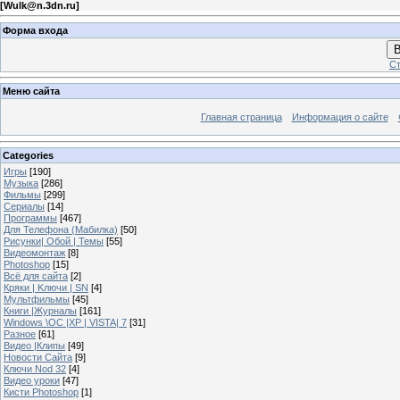
[
Wulk@n.3dn.ru
]
Форма входа
В
Ст
Меню сайта
Главная страница
Информация о сайте
Categories
Игры
[190]
Музыка
[286]
Фильмы
[299]
Сериалы
[14]
Программы
[467]
Для Телефона (Мабилка)
[50]
Рисунки| Обой | Темы
[55]
Видеомонтаж
[8]
Photoshop
[15]
Всё для сайта
[2]
Кряки | Kлючи | SN
[4]
Мультфильмы
[45]
Книги |Журналы
[161]
Windows \OC |XP | VISTA| 7
[31]
Разное
[61]
Видео |Клипы
[49]
Новости Сайта
[9]
Ключи Nod 32
[4]
Видео уроки
[47]
Кисти Photoshop
[1]