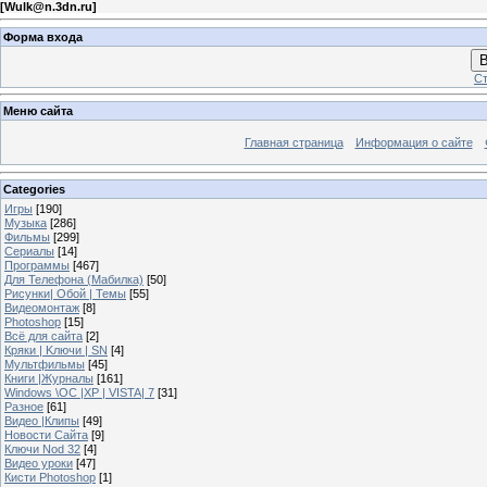
[
Wulk@n.3dn.ru
]
Форма входа
В
Ст
Меню сайта
Главная страница
Информация о сайте
Categories
Игры
[190]
Музыка
[286]
Фильмы
[299]
Сериалы
[14]
Программы
[467]
Для Телефона (Мабилка)
[50]
Рисунки| Обой | Темы
[55]
Видеомонтаж
[8]
Photoshop
[15]
Всё для сайта
[2]
Кряки | Kлючи | SN
[4]
Мультфильмы
[45]
Книги |Журналы
[161]
Windows \OC |XP | VISTA| 7
[31]
Разное
[61]
Видео |Клипы
[49]
Новости Сайта
[9]
Ключи Nod 32
[4]
Видео уроки
[47]
Кисти Photoshop
[1]