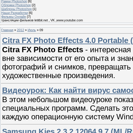
Рамки Photoshop
[6]
Обложки Photoshop
[2]
Шаблоны Photoshop
[1]
Наши Разработки
[6]
Фильмы Онлайн
[7]
трансляции фильмов letitbit.net , VK ,www.youtube.com
Главная
»
2012
»
Июль
»
09
Citra FX Photo Effects 4.0 Portable
Citra FX Photo Effects
- интересная
вне зависимости от его опыта и зн
фотографий и снимков, превращать
художественные произведения.
Видеоурок: Как найти вирус само
В этом небольшом видеоуроке показ
специальных программ. Сделать это
каждую операционную систему Wind
Samsung Kies 2.3.2.12064.9.7 (ML/R