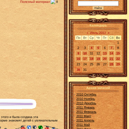
Полезный материал
8
Календарь
«
Июль 2012
»
Пн
Вт
Ср
Чт
Пт
Сб
Вс
1
2
3
4
5
6
7
8
9
10
11
12
13
14
15
16
17
18
19
20
21
22
23
24
25
26
27
28
29
30
31
Архив записей
2010 Октябрь
2010 Ноябрь
2010 Декабрь
2011 Январь
2011 Февраль
2011 Март
этого и была создана эта
 форме знакомят детей с увлекательным
2011 Апрель
2011 Май