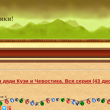
яки!
дяди Кузи и Чевостика. Вся серия (43 дис
ов: 8