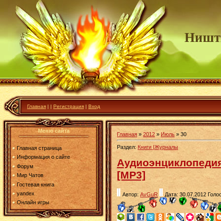
Ништ
Главная
|
|
Регистрация
|
Вход
Меню сайта
Главная
»
2012
»
Июль
»
30
Раздел:
Книги |Журналы
Главная страница
Информация о сайте
Аудиоэнциклопедия 
Форум
[MP3]
Мир Чатов
Гостевая книга
yandex
Автор:
AvGuR
Дата: 30.07.2012
Голос
Онлайн игры