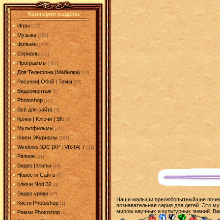
Категории раздела
Игры
[190]
Музыка
[286]
Фильмы
[299]
Сериалы
[14]
Программы
[467]
Для Телефона (Мабилка)
[50]
Рисунки| Обой | Темы
[55]
Видеомонтаж
[8]
Photoshop
[15]
Всё для сайта
[2]
Кряки | Kлючи | SN
[4]
Мультфильмы
[45]
Книги |Журналы
[161]
Windows \OC |XP | VISTA| 7
[31]
Разное
[61]
Видео |Клипы
[49]
Новости Сайта
[9]
Ключи Nod 32
[4]
Видео уроки
[47]
Наши малыши прелюбопытныйшие почемучк
Кисти Photoshop
[1]
познавательная серия для детей. Это му
миром научных и культурных знаний. Ваш
Рамки Photoshop
[6]