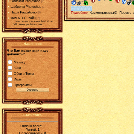
Обложки Photoshop
[2]
Шаблоны Photoshop
[1]
Наши Разработки
Подробнее
Комментариев:(0)
Просмотр
[6]
Фильмы Онлайн
[7]
трансляции фильмов letitbit.net ,
VK ,www.youtube.com
Наш опрос
Что Вам нравится и надо
добавить?
Музыку
Кино
Обои и Темы
Игры
Программы
Статистика
Онлайн всего:
1
Гостей:
1
Пользователей:
0