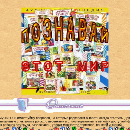
и. Они имеют уйму вопросов, на которые родителям бывает некогда ответить. Для 
зыкальные спектакли в ролях, с песенками и стихотворениями, в лёгкой и доступной
 ребенок без труда, развлекаясь, усвоит множество терминов, понятий и знаний.