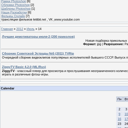
Рамки Photoshop
[6]
Обложки Photoshop
[2]
Шаблоны Photoshop
[1]
Наши Разработки
[6]
Фильмы Онлайн
[7]
трансляции фильмов letitbit.net , VK ,www.youtube.com
Главная
»
2012
»
Июль
»
14
Лучшие демотиваторы июля-2 (200 приколов)
Новая подборка прикольных 
Формат:
jpg |
Разрешение:
Ра
Сборник Советской Эстрады №5 (2011) TVRip
Очередной сборник видеоклипов популярных исполнителей бывшего СССР. Выпуск п
ZiggyTV Basic 4.2.0 (ML/Rus)
ZiggyTV
- классный плеер для просмотра и прослушивания неограниченного количес
играть в различные флэш-игры.
Calendar
Пн
Вт
2
3
9
10
16
17
23
24