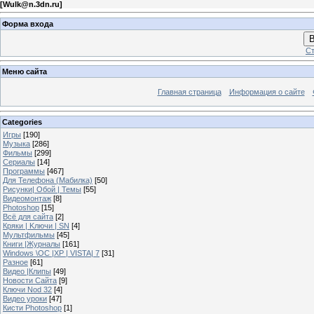
[
Wulk@n.3dn.ru
]
Форма входа
В
Ст
Меню сайта
Главная страница
Информация о сайте
Categories
Игры
[190]
Музыка
[286]
Фильмы
[299]
Сериалы
[14]
Программы
[467]
Для Телефона (Мабилка)
[50]
Рисунки| Обой | Темы
[55]
Видеомонтаж
[8]
Photoshop
[15]
Всё для сайта
[2]
Кряки | Kлючи | SN
[4]
Мультфильмы
[45]
Книги |Журналы
[161]
Windows \OC |XP | VISTA| 7
[31]
Разное
[61]
Видео |Клипы
[49]
Новости Сайта
[9]
Ключи Nod 32
[4]
Видео уроки
[47]
Кисти Photoshop
[1]