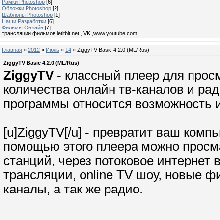
Рамки Photoshop
[6]
Обложки Photoshop
[2]
Шаблоны Photoshop
[1]
Наши Разработки
[6]
Фильмы Онлайн
[7]
трансляции фильмов letitbit.net , VK ,www.youtube.com
Главная
»
2012
»
Июль
»
14
» ZiggyTV Basic 4.2.0 (ML/Rus)
ZiggyTV Basic 4.2.0 (ML/Rus)
ZiggyTV
- классный плеер для прос
количества онлайн тв-каналов и рад
программы относится возможность 
[u]ZiggyTV
[/u] - превратит ваш комп
помощью этого плеера можно просма
станций, через потоковое интернет
трансляции, online TV шоу, новые 
каналы, а так же радио.