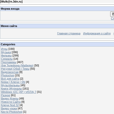
[
Wulk@n.3dn.ru
]
Форма входа
В
Ст
Меню сайта
Главная страница
Информация о сайте
Categories
Игры
[190]
Музыка
[286]
Фильмы
[299]
Сериалы
[14]
Программы
[467]
Для Телефона (Мабилка)
[50]
Рисунки| Обой | Темы
[55]
Видеомонтаж
[8]
Photoshop
[15]
Всё для сайта
[2]
Кряки | Kлючи | SN
[4]
Мультфильмы
[45]
Книги |Журналы
[161]
Windows \OC |XP | VISTA| 7
[31]
Разное
[61]
Видео |Клипы
[49]
Новости Сайта
[9]
Ключи Nod 32
[4]
Видео уроки
[47]
Кисти Photoshop
[1]