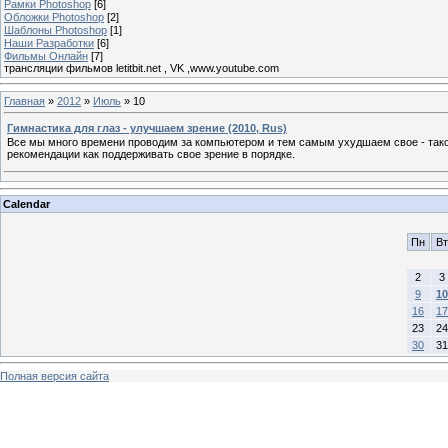
Рамки Photoshop
[6]
Обложки Photoshop
[2]
Шаблоны Photoshop
[1]
Наши Разработки
[6]
Фильмы Онлайн
[7]
трансляции фильмов letitbit.net , VK ,www.youtube.com
Главная
»
2012
»
Июль
»
10
Гимнастика для глаз - улучшаем зрение (2010, Rus)
Все мы много времени проводим за компьютером и тем самым ухудшаем свое - такое
рекомендации как поддерживать свое зрение в порядке.
Calendar
Пн
Вт
2
3
9
10
16
17
23
24
30
31
Полная версия сайта