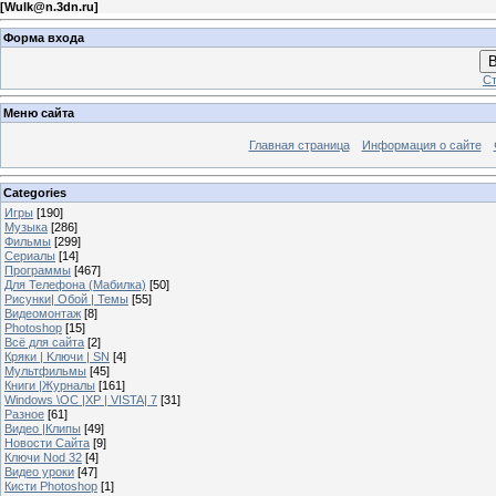
[
Wulk@n.3dn.ru
]
Форма входа
В
Ст
Меню сайта
Главная страница
Информация о сайте
Categories
Игры
[190]
Музыка
[286]
Фильмы
[299]
Сериалы
[14]
Программы
[467]
Для Телефона (Мабилка)
[50]
Рисунки| Обой | Темы
[55]
Видеомонтаж
[8]
Photoshop
[15]
Всё для сайта
[2]
Кряки | Kлючи | SN
[4]
Мультфильмы
[45]
Книги |Журналы
[161]
Windows \OC |XP | VISTA| 7
[31]
Разное
[61]
Видео |Клипы
[49]
Новости Сайта
[9]
Ключи Nod 32
[4]
Видео уроки
[47]
Кисти Photoshop
[1]