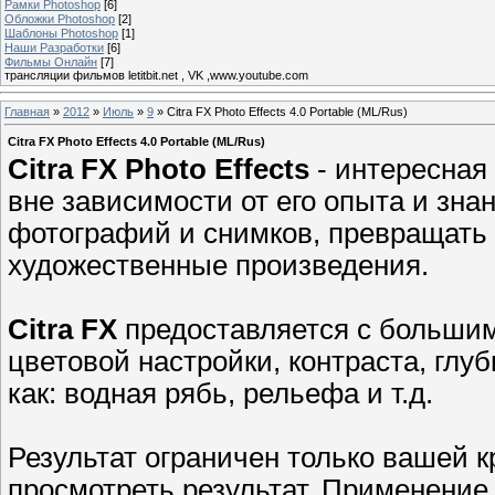
Рамки Photoshop
[6]
Обложки Photoshop
[2]
Шаблоны Photoshop
[1]
Наши Разработки
[6]
Фильмы Онлайн
[7]
трансляции фильмов letitbit.net , VK ,www.youtube.com
Главная
»
2012
»
Июль
»
9
» Citra FX Photo Effects 4.0 Portable (ML/Rus)
Citra FX Photo Effects 4.0 Portable (ML/Rus)
Citra FX Photo Effects
- интересная
вне зависимости от его опыта и зн
фотографий и снимков, превращать
художественные произведения.
Citra FX
предоставляется с большим
цветовой настройки, контраста, глу
как: водная рябь, рельефа и т.д.
Результат ограничен только вашей 
просмотреть результат. Применени