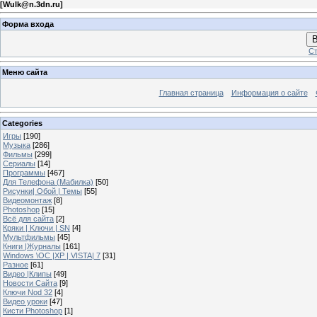
[
Wulk@n.3dn.ru
]
Форма входа
В
Ст
Меню сайта
Главная страница
Информация о сайте
Categories
Игры
[190]
Музыка
[286]
Фильмы
[299]
Сериалы
[14]
Программы
[467]
Для Телефона (Мабилка)
[50]
Рисунки| Обой | Темы
[55]
Видеомонтаж
[8]
Photoshop
[15]
Всё для сайта
[2]
Кряки | Kлючи | SN
[4]
Мультфильмы
[45]
Книги |Журналы
[161]
Windows \OC |XP | VISTA| 7
[31]
Разное
[61]
Видео |Клипы
[49]
Новости Сайта
[9]
Ключи Nod 32
[4]
Видео уроки
[47]
Кисти Photoshop
[1]