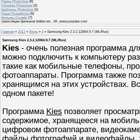
Рамки Photoshop
[6]
Обложки Photoshop
[2]
Шаблоны Photoshop
[1]
Наши Разработки
[6]
Фильмы Онлайн
[7]
трансляции фильмов letitbit.net , VK ,www.youtube.com
Главная
»
2012
»
Июль
»
9
» Samsung Kies 2.3.2.12064.9.7 (ML/Rus)
Samsung Kies 2.3.2.12064.9.7 (ML/Rus)
Kies
- очень полезная программа д
можно подключить к компьютеру ра
такие как мобильные телефоны, пр
фотоаппараты. Программа также по
хранящимся на этих устройствах. В
одном пакете!
Программа
Kies
позволяет просматр
содержимое, хранящееся на мобиль
цифровом фотоаппарате, видеокамер
файлы фотографий и видеофайлы, х