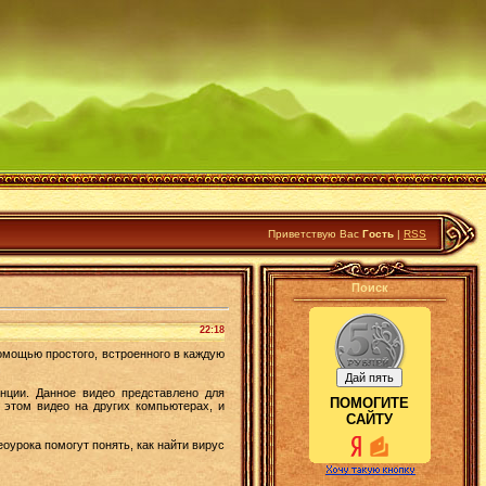
Приветствую Вас
Гость
|
RSS
Поиск
22:18
омощью простого, встроенного в каждую
нции. Данное видео представлено для
ПОМОГИТЕ
 этом видео на других компьютерах, и
САЙТУ
еоурока помогут понять, как найти вирус