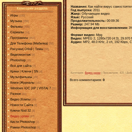
Название:
Как найти вирус самостояте
Категории раздела
Год выпуска:
2011
Жанр:
Обучающее видео
Игры
[190]
Язык:
Русский
Продолжительность:
00:09:36
Музыка
[286]
Размер:
247.94 Mb
Фильмы
[299]
Информация для восстановления:
3
Сериалы
[14]
Формат видео:
Mpg
Программы
Видео:
MPEG 2, 1280x720 (4:3), 29.970 fp
[467]
Аудио:
MP2, 48.0 KHz, 2 ch, 192 Kbps, 
Для Телефона (Мабилка)
[50]
Рисунки| Обой | Темы
[55]
Видеомонтаж
[8]
Photoshop
[15]
Всё для сайта
[2]
Кряки | Kлючи | SN
[4]
Категория
:
Видео уроки
|
Просмотров
: 435 |
Доб
Мультфильмы
[45]
Всего комментариев
:
0
Книги |Журналы
[161]
Windows \OC |XP | VISTA| 7
[31]
Разное
[61]
Видео |Клипы
[49]
Новости Сайта
[9]
Ключи Nod 32
[4]
Видео уроки
[47]
Кисти Photoshop
[1]
Рамки Photoshop
[6]