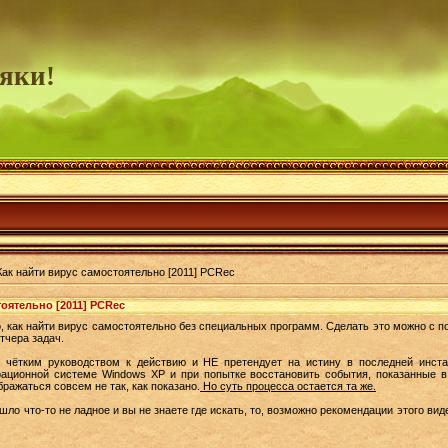
яки!
Как найти вирус самостоятельно [2011] PCRec
оятельно [2011] PCRec
, как найти вирус самостоятельно без специальных программ. Сделать это можно с п
тчера задач.
 чётким руководством к действию и НЕ претендует на истину в последней инста
рационной системе Windows XP и при попытке восстановить события, показанные в
ражаться совсем не так, как показано.
Но суть процесса остается та же.
ло что-то не ладное и вы не знаете где искать, то, возможно рекомендации этого вид