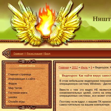
Ништ
Главная
|
|
Регистрация
|
Вход
Меню сайта
Главная
»
2012
»
Июль
»
9
» Видеоурок: 
Главная страница
Видеоурок: Как найти вирус самост
Информация о сайте
В этом небольшом видеоуроке показано
Форум
операционную систему Windows - Диспе
Мир Чатов
Вместе с тем это видео НЕ является
Гостевая книга
ознакомительных целей, снято на опе
операционных системах, все может отоб
yandex
Поэтому если вдруг, с вашим ПК произош
Онлайн игры
самостоятельно на вашем компьютере.