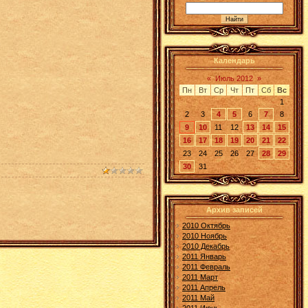
Календарь
«
Июль 2012
»
Пн
Вт
Ср
Чт
Пт
Сб
Вс
1
2
3
4
5
6
7
8
9
10
11
12
13
14
15
16
17
18
19
20
21
22
23
24
25
26
27
28
29
30
31
Архив записей
2010 Октябрь
2010 Ноябрь
2010 Декабрь
2011 Январь
2011 Февраль
2011 Март
2011 Апрель
2011 Май