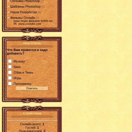
Обложки Photoshop
[2]
Шаблоны Photoshop
[1]
Наши Разработки
[6]
Фильмы Онлайн
[7]
трансляции фильмов letitbit.net ,
VK ,www.youtube.com
Наш опрос
Что Вам нравится и надо
добавить?
Музыку
Кино
Обои и Темы
Игры
Программы
Статистика
Онлайн всего:
1
Гостей:
1
Пользователей:
0