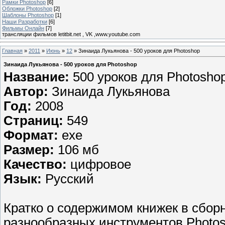
Рамки Photoshop
[6]
Обложки Photoshop
[2]
Шаблоны Photoshop
[1]
Наши Разработки
[6]
Фильмы Онлайн
[7]
трансляции фильмов letitbit.net , VK ,www.youtube.com
Главная
»
2011
»
Июнь
»
12
» Зинаида Лукьянова - 500 уроков для Photoshop
Зинаида Лукьянова - 500 уроков для Photoshop
Название:
500 уроков для Photosho
Автор:
Зинаида Лукьянова
Год:
2008
Страниц:
549
Формат:
exe
Размер:
106 мб
Качество:
цифровое
Язык:
Русский
Кратко о содержимом книжек в сбор
разнообразных инструментов Photos