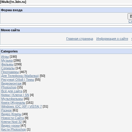
[
Wulk@n.3dn.ru
]
Форма входа
В
Ст
Меню сайта
Главная страница
Информация о сайте
Categories
Игры
[190]
Музыка
[286]
Фильмы
[299]
Сериалы
[14]
Программы
[467]
Для Телефона (Мабилка)
[50]
Рисунки| Обой | Темы
[55]
Видеомонтаж
[8]
Photoshop
[15]
Всё для сайта
[2]
Кряки | Kлючи | SN
[4]
Мультфильмы
[45]
Книги |Журналы
[161]
Windows \OC |XP | VISTA| 7
[31]
Разное
[61]
Видео |Клипы
[49]
Новости Сайта
[9]
Ключи Nod 32
[4]
Видео уроки
[47]
Кисти Photoshop
[1]