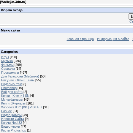
[
Wulk@n.3dn.ru
]
Форма входа
В
Ст
Меню сайта
Главная страница
Информация о сайте
Categories
Игры
[190]
Музыка
[286]
Фильмы
[299]
Сериалы
[14]
Программы
[467]
Для Телефона (Мабилка)
[50]
Рисунки| Обой | Темы
[55]
Видеомонтаж
[8]
Photoshop
[15]
Всё для сайта
[2]
Кряки | Kлючи | SN
[4]
Мультфильмы
[45]
Книги |Журналы
[161]
Windows \OC |XP | VISTA| 7
[31]
Разное
[61]
Видео |Клипы
[49]
Новости Сайта
[9]
Ключи Nod 32
[4]
Видео уроки
[47]
Кисти Photoshop
[1]