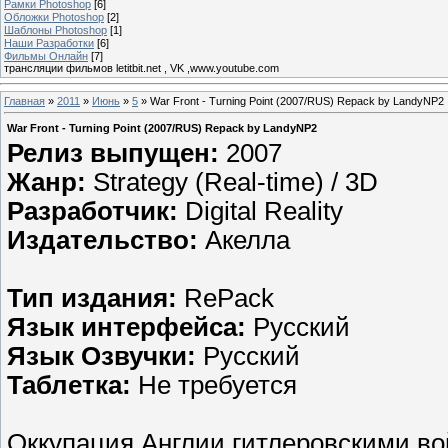
Рамки Photoshop
[6]
Обложки Photoshop
[2]
Шаблоны Photoshop
[1]
Наши Разработки
[6]
Фильмы Онлайн
[7]
трансляции фильмов letitbit.net , VK ,www.youtube.com
Главная
»
2011
»
Июнь
»
5
» War Front - Turning Point (2007/RUS) Repack by LandyNP2
War Front - Turning Point (2007/RUS) Repack by LandyNP2
Релиз выпущен:
2007
Жанр:
Strategy (Real-time) / 3D
Разработчик:
Digital Reality
Издательство:
Акелла
Тип издания:
RePack
Язык интерфейса:
Русский
Язык Озвучки:
Русский
Таблетка:
Не требуется
Оккупация Англии гитлеровскими в