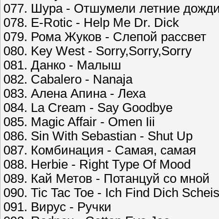
077. Шура - Отшумели летние дожд
078. E-Rotic - Help Me Dr. Dick
079. Рома Жуков - Слепой рассвет
080. Key West - Sorry,Sorry,Sorry
081. Данко - Малыш
082. Cabalero - Nanaja
083. Алена Апина - Леха
084. La Cream - Say Goodbye
085. Magic Affair - Omen Iii
086. Sin With Sebastian - Shut Up
087. Комбинация - Самая, самая
088. Herbie - Right Type Of Mood
089. Кай Метов - Потанцуй со мной
090. Tic Tac Toe - Ich Find Dich Schei
091. Вирус - Ручки