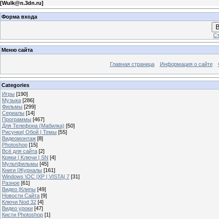
[
Wulk@n.3dn.ru
]
Форма входа
В
Ст
Меню сайта
Главная страница
Информация о сайте
Categories
Игры
[190]
Музыка
[286]
Фильмы
[299]
Сериалы
[14]
Программы
[467]
Для Телефона (Мабилка)
[50]
Рисунки| Обой | Темы
[55]
Видеомонтаж
[8]
Photoshop
[15]
Всё для сайта
[2]
Кряки | Kлючи | SN
[4]
Мультфильмы
[45]
Книги |Журналы
[161]
Windows \OC |XP | VISTA| 7
[31]
Разное
[61]
Видео |Клипы
[49]
Новости Сайта
[9]
Ключи Nod 32
[4]
Видео уроки
[47]
Кисти Photoshop
[1]