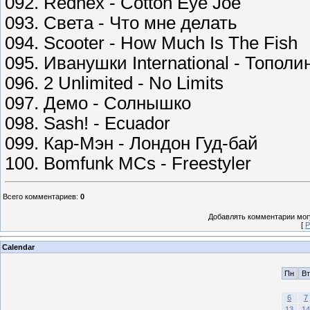
092. Rednex - Cotton Eye Joe
093. Света - Что мне делать
094. Scooter - How Much Is The Fish
095. Иванушки International - Топол
096. 2 Unlimited - No Limits
097. Демо - Солнышко
098. Sash! - Ecuador
099. Кар-Мэн - Лондон Гуд-бай
100. Bomfunk MCs - Freestyler
Всего комментариев
:
0
Добавлять комментарии могу
[
Р
Calendar
Пн
Вт
6
7
13
14