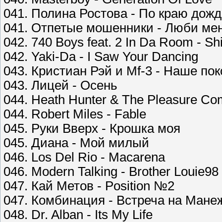
041. Полина Ростова - По краю дож
041. Отпетые мошенники - Люби ме
042. 740 Boys feat. 2 In Da Room - 
042. Yaki-Da - I Saw Your Dancing
043. Кристиан Рэй и Mf-3 - Наше по
043. Лицей - Осень
044. Heath Hunter & The Pleasure Com
044. Robert Miles - Fable
045. Руки Вверх - Крошка моя
045. Диана - Мой милый
046. Los Del Rio - Macarena
046. Modern Talking - Brother Louie98
047. Кай Метов - Position №2
047. Комбинация - Встреча на Мане
048. Dr. Alban - Its My Life