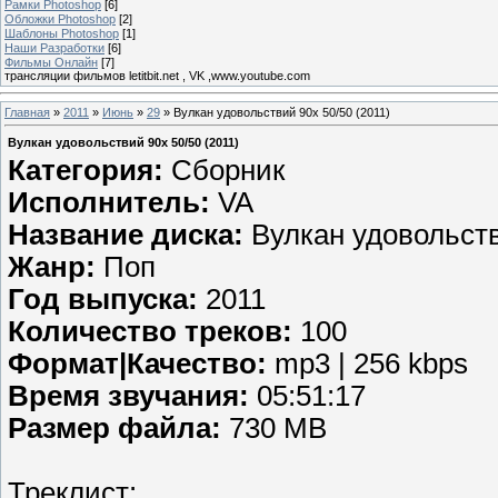
Рамки Photoshop
[6]
Обложки Photoshop
[2]
Шаблоны Photoshop
[1]
Наши Разработки
[6]
Фильмы Онлайн
[7]
трансляции фильмов letitbit.net , VK ,www.youtube.com
Главная
»
2011
»
Июнь
»
29
» Вулкан удовольствий 90х 50/50 (2011)
Вулкан удовольствий 90х 50/50 (2011)
Категория:
Сборник
Исполнитель:
VA
Название диска:
Вулкан удовольств
Жанр:
Поп
Год выпуска:
2011
Количество треков:
100
Формат|Качество:
mp3 | 256 kbps
Время звучания:
05:51:17
Размер файла:
730 MB
Треклист: