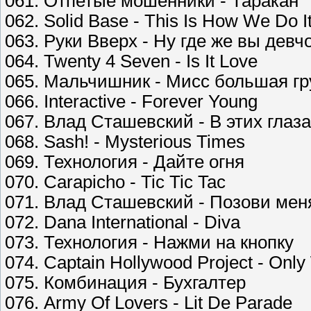
061. Отпетые мошенники - Таракан
062. Solid Base - This Is How We Do I
063. Руки Вверх - Ну где же вы девч
064. Twenty 4 Seven - Is It Love
065. Мальчишник - Мисс большая гр
066. Interactive - Forever Young
067. Влад Сташевский - В этих глаза
068. Sash! - Mysterious Times
069. Технология - Дайте огня
070. Carapicho - Tic Tic Tac
071. Влад Сташевский - Позови мен
072. Dana International - Diva
073. Технология - Нажми на кнопку
074. Captain Hollywood Project - Only
075. Комбинация - Бухгалтер
076. Army Of Lovers - Lit De Parade