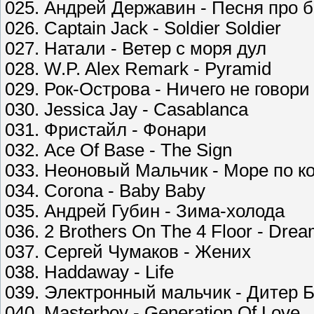
025. Андрей Державин - Песня про 
026. Captain Jack - Soldier Soldier
027. Натали - Ветер с моря дул
028. W.P. Alex Remark - Pyramid
029. Рок-Острова - Ничего не говори
030. Jessica Jay - Casablanca
031. Фристайл - Фонари
032. Ace Of Base - The Sign
033. Неоновый Мальчик - Море по к
034. Corona - Baby Baby
035. Андрей Губин - Зима-холода
036. 2 Brothers On The 4 Floor - Dre
037. Сергей Чумаков - Жених
038. Haddaway - Life
039. Электронный мальчик - Дитер Б
040. Masterboy - Generation Of Love