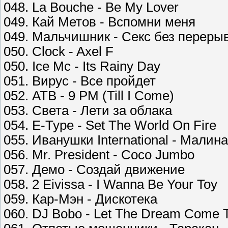
048. La Bouche - Be My Lover
049. Кай Метов - Вспомни меня
049. Мальчишник - Секс без переры
050. Clock - Axel F
050. Ice Mc - Its Rainy Day
051. Вирус - Все пройдет
052. ATB - 9 PM (Till I Come)
053. Света - Лети за облака
054. E-Type - Set The World On Fire
055. Иванушки International - Малина
056. Mr. President - Coco Jumbo
057. Демо - Создай движение
058. 2 Eivissa - I Wanna Be Your Toy
059. Кар-Мэн - Дискотека
060. DJ Bobo - Let The Dream Come 