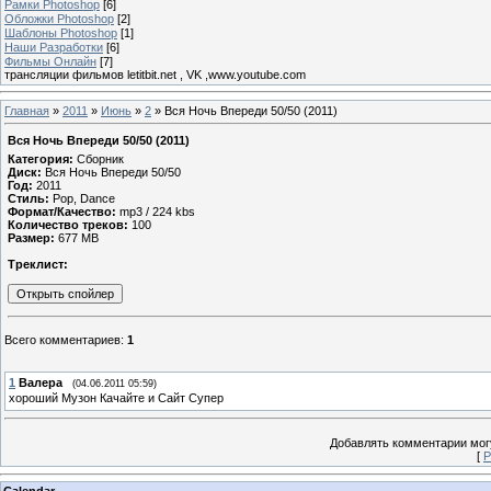
Рамки Photoshop
[6]
Обложки Photoshop
[2]
Шаблоны Photoshop
[1]
Наши Разработки
[6]
Фильмы Онлайн
[7]
трансляции фильмов letitbit.net , VK ,www.youtube.com
Главная
»
2011
»
Июнь
»
2
» Вся Ночь Впереди 50/50 (2011)
Вся Ночь Впереди 50/50 (2011)
Категория:
Сборник
Диск:
Вся Ночь Впереди 50/50
Год:
2011
Стиль:
Pop, Dance
Формат/Качество:
mp3 / 224 kbs
Количество треков:
100
Размер:
677 MB
Треклист:
Всего комментариев
:
1
1
Валера
(04.06.2011 05:59)
хороший Музон Качайте и Сайт Супер
Добавлять комментарии могу
[
Р
Calendar