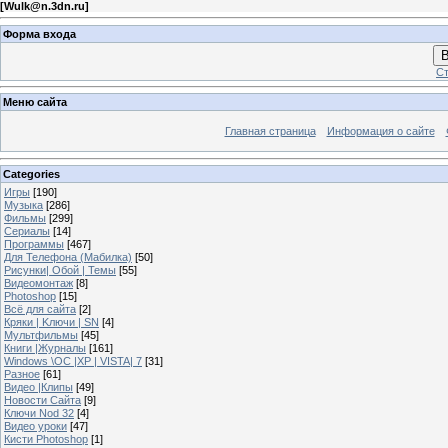
[
Wulk@n.3dn.ru
]
Форма входа
В
Ст
Меню сайта
Главная страница
Информация о сайте
Categories
Игры
[190]
Музыка
[286]
Фильмы
[299]
Сериалы
[14]
Программы
[467]
Для Телефона (Мабилка)
[50]
Рисунки| Обой | Темы
[55]
Видеомонтаж
[8]
Photoshop
[15]
Всё для сайта
[2]
Кряки | Kлючи | SN
[4]
Мультфильмы
[45]
Книги |Журналы
[161]
Windows \OC |XP | VISTA| 7
[31]
Разное
[61]
Видео |Клипы
[49]
Новости Сайта
[9]
Ключи Nod 32
[4]
Видео уроки
[47]
Кисти Photoshop
[1]