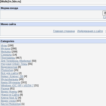
[
Wulk@n.3dn.ru
]
Форма входа
В
Ст
Меню сайта
Главная страница
Информация о сайте
Categories
Игры
[190]
Музыка
[286]
Фильмы
[299]
Сериалы
[14]
Программы
[467]
Для Телефона (Мабилка)
[50]
Рисунки| Обой | Темы
[55]
Видеомонтаж
[8]
Photoshop
[15]
Всё для сайта
[2]
Кряки | Kлючи | SN
[4]
Мультфильмы
[45]
Книги |Журналы
[161]
Windows \OC |XP | VISTA| 7
[31]
Разное
[61]
Видео |Клипы
[49]
Новости Сайта
[9]
Ключи Nod 32
[4]
Видео уроки
[47]
Кисти Photoshop
[1]