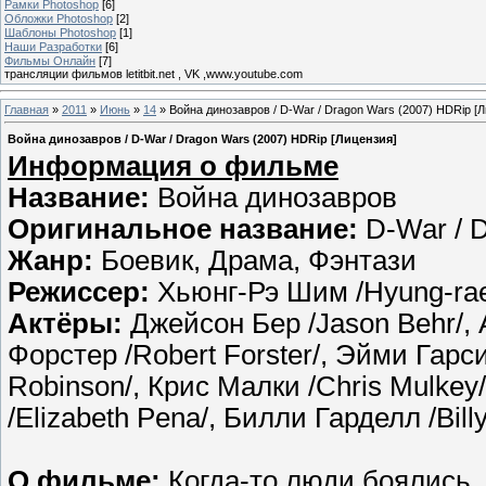
Рамки Photoshop
[6]
Обложки Photoshop
[2]
Шаблоны Photoshop
[1]
Наши Разработки
[6]
Фильмы Онлайн
[7]
трансляции фильмов letitbit.net , VK ,www.youtube.com
Главная
»
2011
»
Июнь
»
14
» Война динозавров / D-War / Dragon Wars (2007) HDRip [Л
Война динозавров / D-War / Dragon Wars (2007) HDRip [Лицензия]
Информация о фильме
Название:
Война динозавров
Оригинальное название:
D-War / 
Жанр:
Боевик, Драма, Фэнтази
Режиссер:
Хьюнг-Рэ Шим /Hyung-rae
Актёры:
Джейсон Бер /Jason Behr/, 
Форстер /Robert Forster/, Эйми Гарси
Robinson/, Крис Малки /Chris Mulkey
/Elizabeth Pena/, Билли Гарделл /Billy
О фильме:
Когда-то люди боялись, 