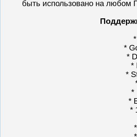
быть использовано на любом 
Поддерж
*
* G
* 
*
* S
*
* 
*