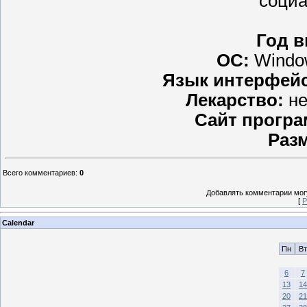
социа
Год в
ОС:
Window
Язык интерфейс
Лекарство:
не
Сайт прогр
Раз
Всего комментариев
:
0
Добавлять комментарии могу
[
Р
Calendar
Пн
Вт
6
7
13
14
20
21