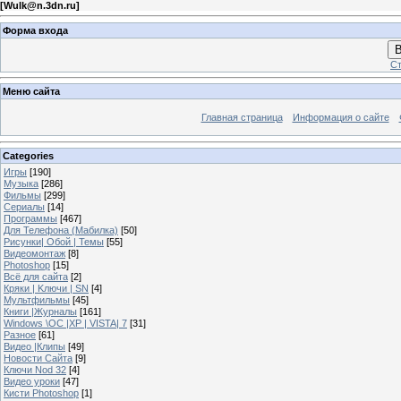
[
Wulk@n.3dn.ru
]
Форма входа
В
Ст
Меню сайта
Главная страница
Информация о сайте
Categories
Игры
[190]
Музыка
[286]
Фильмы
[299]
Сериалы
[14]
Программы
[467]
Для Телефона (Мабилка)
[50]
Рисунки| Обой | Темы
[55]
Видеомонтаж
[8]
Photoshop
[15]
Всё для сайта
[2]
Кряки | Kлючи | SN
[4]
Мультфильмы
[45]
Книги |Журналы
[161]
Windows \OC |XP | VISTA| 7
[31]
Разное
[61]
Видео |Клипы
[49]
Новости Сайта
[9]
Ключи Nod 32
[4]
Видео уроки
[47]
Кисти Photoshop
[1]