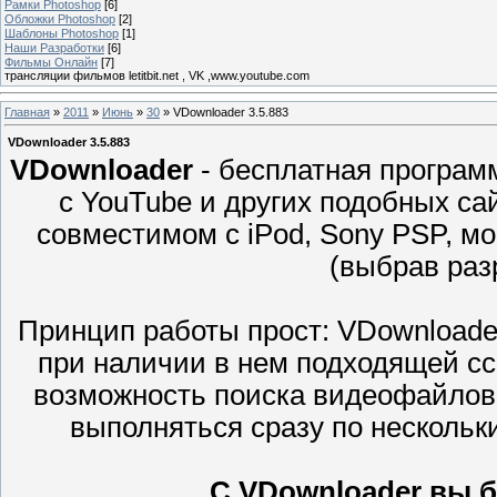
Рамки Photoshop
[6]
Обложки Photoshop
[2]
Шаблоны Photoshop
[1]
Наши Разработки
[6]
Фильмы Онлайн
[7]
трансляции фильмов letitbit.net , VK ,www.youtube.com
Главная
»
2011
»
Июнь
»
30
» VDownloader 3.5.883
VDownloader 3.5.883
VDownloader
- бесплатная програм
с YouTube и других подобных са
совместимом с iPod, Sony PSP, м
(выбрав ра
Принцип работы прост: VDownloade
при наличии в нем подходящей сс
возможность поиска видеофайлов 
выполняться сразу по несколь
С VDownloader вы б