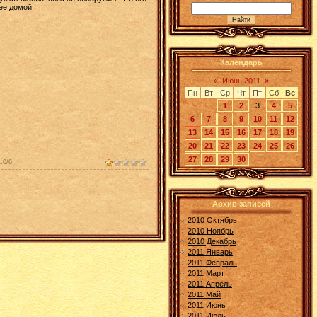
ее домой.
Календарь
«
Июнь 2011
»
Пн
Вт
Ср
Чт
Пт
Сб
Вс
1
2
3
4
5
6
7
8
9
10
11
12
13
14
15
16
17
18
19
20
21
22
23
24
25
26
27
28
29
30
1.0
/
6
Архив записей
2010 Октябрь
2010 Ноябрь
2010 Декабрь
2011 Январь
2011 Февраль
2011 Март
2011 Апрель
2011 Май
2011 Июнь
2011 Июль