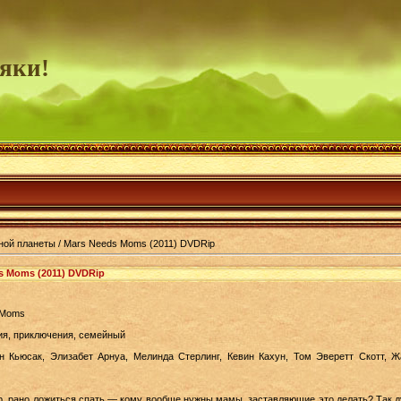
яки!
ной планеты / Mars Needs Moms (2011) DVDRip
s Moms (2011) DVDRip
 Moms
ия, приключения, семейный
н Кьюсак, Элизабет Арнуа, Мелинда Стерлинг, Кевин Кахун, Том Эверетт Скотт, 
р, рано ложиться спать — кому вообще нужны мамы, заставляющие это делать? Так ду