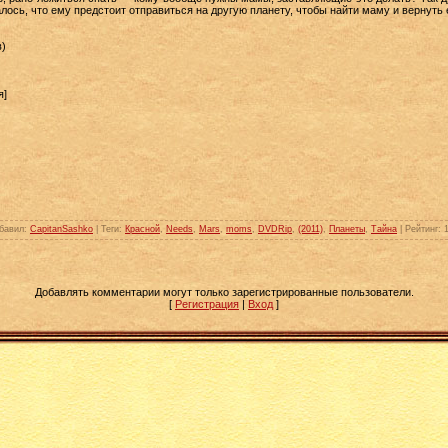
лось, что ему предстоит отправиться на другую планету, чтобы найти маму и вернуть 
в)
я]
бавил
:
CapitanSashko
|
Теги
:
Красной
,
Needs
,
Mars
,
moms
,
DVDRip
,
(2011)
,
Планеты
,
Тайна
|
Рейтинг
:
Добавлять комментарии могут только зарегистрированные пользователи.
[
Регистрация
|
Вход
]