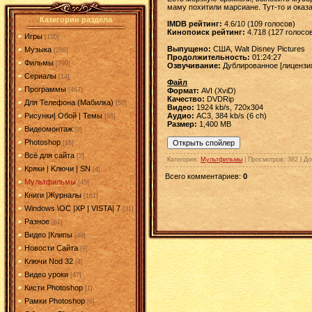
маму похитили марсиане. Тут-то и оказа
Категории раздела
IMDB рейтинг:
4.6/10 (109 голосов)
Кинопоиск рейтинг:
4.718 (127 голосо
Игры
[190]
Выпущено:
США, Walt Disney Pictures
Музыка
[286]
Продолжительность:
01:24:27
Фильмы
[299]
Озвучивание:
Дублированное [лицензи
Сериалы
[14]
Файл
Программы
Формат:
AVI (XviD)
[467]
Качество:
DVDRip
Для Телефона (Мабилка)
[50]
Видео:
1924 kb/s, 720x304
Аудио:
AC3, 384 kb/s (6 ch)
Рисунки| Обой | Темы
[55]
Размер:
1,400 MB
Видеомонтаж
[8]
Photoshop
[15]
Всё для сайта
[2]
Категория
:
Мультфильмы
|
Просмотров
: 382 |
До
Кряки | Kлючи | SN
[4]
Всего комментариев
:
0
Мультфильмы
[45]
Книги |Журналы
[161]
Windows \OC |XP | VISTA| 7
[31]
Разное
[61]
Видео |Клипы
[49]
Новости Сайта
[9]
Ключи Nod 32
[4]
Видео уроки
[47]
Кисти Photoshop
[1]
Рамки Photoshop
[6]