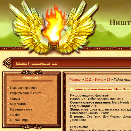
Ништ
Главная
|
|
Регистрация
|
Вход
Меню сайта
Главная
»
2011
»
Июнь
»
13
» Тайна крас
Главная страница
Тайна красной планеты / Mars Need
Информация о сайте
Информация о фильме
Форум
Название:
Тайна красной планеты
Оригинальное название:
Mars Needs
Мир Чатов
Год выхода:
2011
Гостевая книга
Жанр:
мультфильм, фантастика, комед
Режиссер:
Саймон Уэллс
yandex
В ролях:
Сет Грин, Дэн Фоглер, Джоа
Дженнингс
Онлайн игры
О фильме:
Есть мерзкую брокколи, выносить мусо