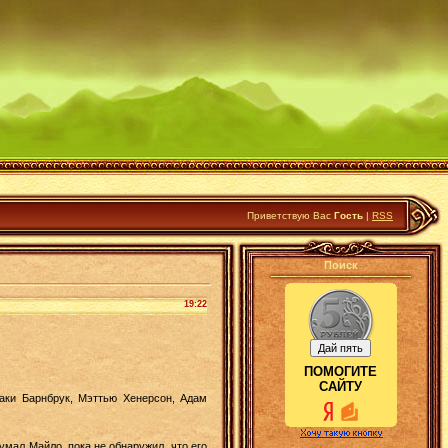
Приветствую Вас
Гость
|
RSS
Поиск
19:22
ПОМОГИТЕ
САЙТУ
Жаки Барнбрук, Мэттью Хенерсон, Адам
мал Майло, пока не обнаружил, что его