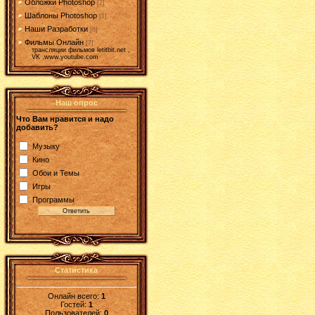
Обложки Photoshop
[2]
Шаблоны Photoshop
[1]
Наши Разработки
[6]
Фильмы Онлайн
[7]
трансляции фильмов letitbit.net ,
VK ,www.youtube.com
Наш опрос
Что Вам нравится и надо
добавить?
Музыку
Кино
Обои и Темы
Игры
Программы
Статистика
Онлайн всего:
1
Гостей:
1
Пользователей:
0