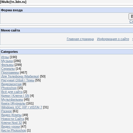
[
Wulk@n.3dn.ru
]
Форма входа
В
Ст
Меню сайта
Главная страница
Информация о сайте
Categories
Игры
[190]
Музыка
[286]
Фильмы
[299]
Сериалы
[14]
Программы
[467]
Для Телефона (Мабилка)
[50]
Рисунки| Обой | Темы
[55]
Видеомонтаж
[8]
Photoshop
[15]
Всё для сайта
[2]
Кряки | Kлючи | SN
[4]
Мультфильмы
[45]
Книги |Журналы
[161]
Windows \OC |XP | VISTA| 7
[31]
Разное
[61]
Видео |Клипы
[49]
Новости Сайта
[9]
Ключи Nod 32
[4]
Видео уроки
[47]
Кисти Photoshop
[1]