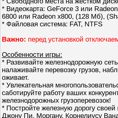
* Свободного места на жестком диск
* Видеокарта: GeForce 3 или Radeon 
6800 или Radeon х800, (128 Мб), (Sh
* Файловая система: FAT, NTFS
Важно:
перед установкой отключае
Особенности игры:
* Развивайте железнодорожную сеть,
налаживайте перевозку грузов, наб
оживает.
* Увлекательная многопользовательс
саботируйте работу ваших конкурен
железнодорожных грузоперевозок!
* Постройте железную дорогу своей
Джону Пи. Моргану, Корнелиусу Ван