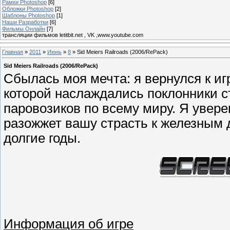
Рамки Photoshop
[6]
Обложки Photoshop
[2]
Шаблоны Photoshop
[1]
Наши Разработки
[6]
Фильмы Онлайн
[7]
трансляции фильмов letitbit.net , VK ,www.youtube.com
Главная
»
2011
»
Июнь
»
8
» Sid Meiers Railroads (2006/RePack)
Sid Meiers Railroads (2006/RePack)
Сбылась моя мечта: я вернулся к игр
которой наслаждались поклонники ст
паровозиков по всему миру. Я увер
разожжет вашу страсть к железным д
долгие годы.
Информация об игре