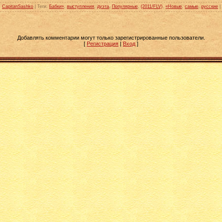
:
CapitanSashko
|
Теги
:
Бабки»
,
выступления
,
дуэта
,
Популярные
,
(2011/FLV)
,
«Новые
,
самые
,
русские
|
Добавлять комментарии могут только зарегистрированные пользователи.
[
Регистрация
|
Вход
]