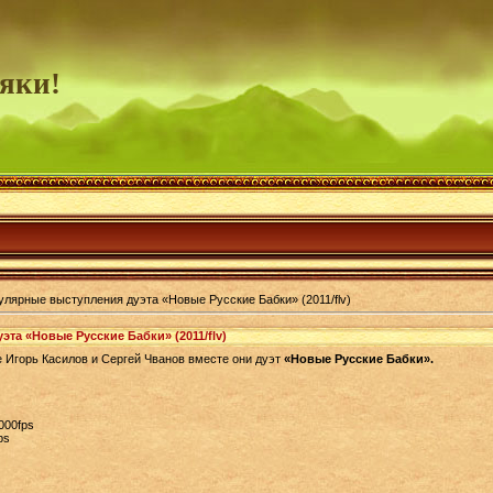
яки!
лярные выступления дуэта «Новые Русские Бабки» (2011/flv)
та «Новые Русские Бабки» (2011/flv)
Игорь Касилов и Сергей Чванов вместе они дуэт
«Новые Русские Бабки».
000fps
ps