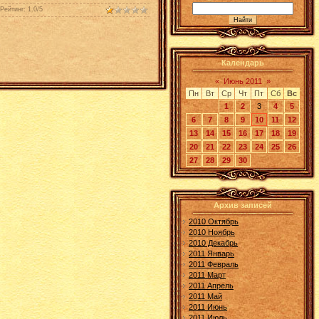
Рейтинг
:
1.0
/
5
Календарь
«
Июнь 2011
»
Пн
Вт
Ср
Чт
Пт
Сб
Вс
1
2
3
4
5
6
7
8
9
10
11
12
13
14
15
16
17
18
19
20
21
22
23
24
25
26
27
28
29
30
Архив записей
2010 Октябрь
2010 Ноябрь
2010 Декабрь
2011 Январь
2011 Февраль
2011 Март
2011 Апрель
2011 Май
2011 Июнь
2011 Июль