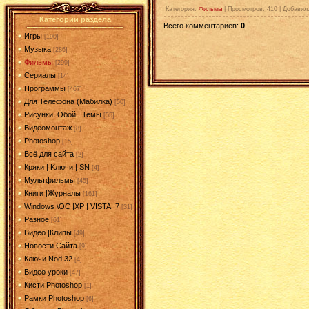
Категория
:
Фильмы
|
Просмотров
: 410 |
Добавил
Категории раздела
Всего комментариев
:
0
Игры
[190]
Музыка
[286]
Фильмы
[299]
Сериалы
[14]
Программы
[467]
Для Телефона (Мабилка)
[50]
Рисунки| Обой | Темы
[55]
Видеомонтаж
[8]
Photoshop
[15]
Всё для сайта
[2]
Кряки | Kлючи | SN
[4]
Мультфильмы
[45]
Книги |Журналы
[161]
Windows \OC |XP | VISTA| 7
[31]
Разное
[61]
Видео |Клипы
[49]
Новости Сайта
[9]
Ключи Nod 32
[4]
Видео уроки
[47]
Кисти Photoshop
[1]
Рамки Photoshop
[6]