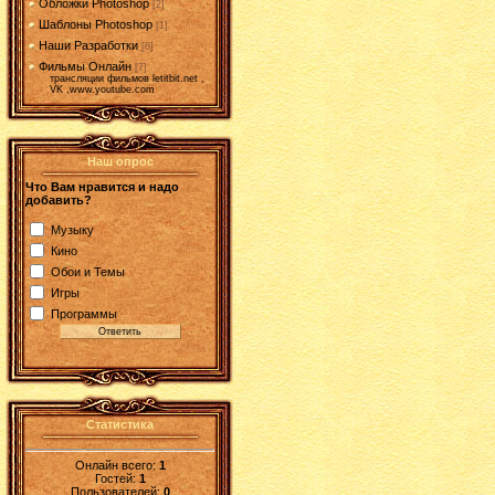
Обложки Photoshop
[2]
Шаблоны Photoshop
[1]
Наши Разработки
[6]
Фильмы Онлайн
[7]
трансляции фильмов letitbit.net ,
VK ,www.youtube.com
Наш опрос
Что Вам нравится и надо
добавить?
Музыку
Кино
Обои и Темы
Игры
Программы
Статистика
Онлайн всего:
1
Гостей:
1
Пользователей:
0