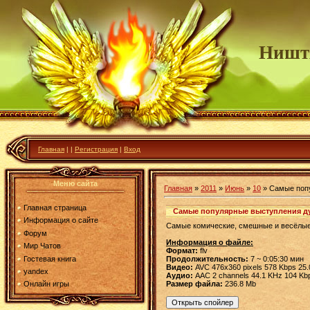
Ништ
Главная
|
|
Регистрация
|
Вход
Меню сайта
Главная
»
2011
»
Июнь
»
10
» Самые попу
Главная страница
Самые популярные выступления дуэ
Информация о сайте
Самые комические, смешные и весёлые 
Форум
Информация о файле:
Мир Чатов
Формат:
flv
Гостевая книга
Продолжительность:
7 ~ 0:05:30 мин
Видео:
AVC 476x360 pixels 578 Kbps 25.
yandex
Аудио:
AAC 2 channels 44.1 KHz 104 Kb
Размер файла:
236.8 Mb
Онлайн игры