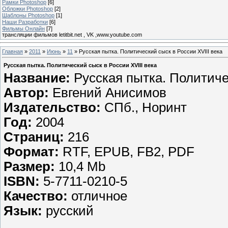
Рамки Photoshop
[6]
Обложки Photoshop
[2]
Шаблоны Photoshop
[1]
Наши Разработки
[6]
Фильмы Онлайн
[7]
трансляции фильмов letitbit.net , VK ,www.youtube.com
Главная
»
2011
»
Июнь
»
11
» Русская пытка. Политический сыск в России XVIII века
Русская пытка. Политический сыск в России XVIII века
Название:
Русская пытка. Политичес
Автор:
Евгений Анисимов
Издательство:
СПб., Норинт
Год:
2004
Страниц:
216
Формат:
RTF, EPUB, FB2, PDF
Размер:
10,4 Mb
ISBN:
5-7711-0210-5
Качество:
отличное
Язык:
русский