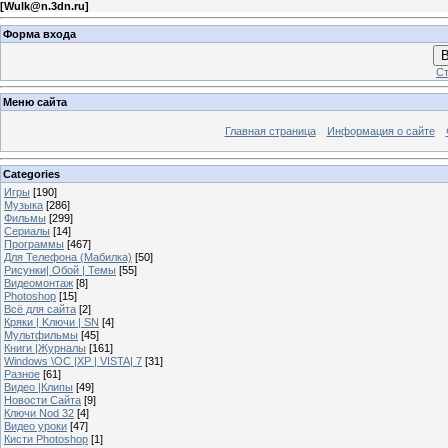
[
Wulk@n.3dn.ru
]
Форма входа
В
Ст
Меню сайта
Главная страница
Информация о сайте
Categories
Игры
[190]
Музыка
[286]
Фильмы
[299]
Сериалы
[14]
Программы
[467]
Для Телефона (Мабилка)
[50]
Рисунки| Обой | Темы
[55]
Видеомонтаж
[8]
Photoshop
[15]
Всё для сайта
[2]
Кряки | Kлючи | SN
[4]
Мультфильмы
[45]
Книги |Журналы
[161]
Windows \OC |XP | VISTA| 7
[31]
Разное
[61]
Видео |Клипы
[49]
Новости Сайта
[9]
Ключи Nod 32
[4]
Видео уроки
[47]
Кисти Photoshop
[1]