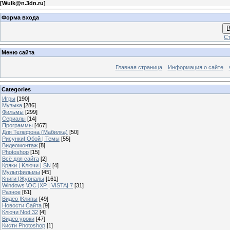
[
Wulk@n.3dn.ru
]
Форма входа
В
Ст
Меню сайта
Главная страница
Информация о сайте
Categories
Игры
[190]
Музыка
[286]
Фильмы
[299]
Сериалы
[14]
Программы
[467]
Для Телефона (Мабилка)
[50]
Рисунки| Обой | Темы
[55]
Видеомонтаж
[8]
Photoshop
[15]
Всё для сайта
[2]
Кряки | Kлючи | SN
[4]
Мультфильмы
[45]
Книги |Журналы
[161]
Windows \OC |XP | VISTA| 7
[31]
Разное
[61]
Видео |Клипы
[49]
Новости Сайта
[9]
Ключи Nod 32
[4]
Видео уроки
[47]
Кисти Photoshop
[1]