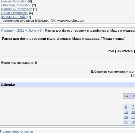
Рамки Photoshop
[6]
Обложки Photoshop
[2]
Шаблоны Photoshop
[1]
Наши Разработки
[6]
Фильмы Онлайн
[7]
трансляции фильмов letitbit.net , VK ,www.youtube.com
Главная
»
2011
»
Июнь
»
5
» Рамка для фото с героями мультфильма: Маша и медведь
Рамка для фото с героями мультфильма: Маша и медведь ( Маша + каша )
PSD | 3508х2480 
Всего комментариев
:
0
Добавлять комментарии могу
[
Р
Calendar
Пн
Вт
6
7
13
14
20
21
27
28
Полная версия сайта