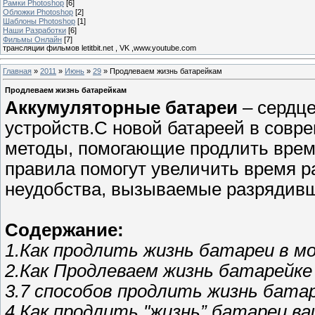
Рамки Photoshop
[6]
Обложки Photoshop
[2]
Шаблоны Photoshop
[1]
Наши Разработки
[6]
Фильмы Онлайн
[7]
трансляции фильмов letitbit.net , VK ,www.youtube.com
Главная
»
2011
»
Июнь
»
29
» Продлеваем жизнь батарейкам
Продлеваем жизнь батарейкам
Аккумуляторные батареи
– сердце
устройств.С новой батареей в совр
методы, помогающие продлить время
правила помогут увеличить время р
неудобства, вызываемые разрядивш
Содержание:
1.Как продлить жизнь батареи в м
2.Как Продлеваем жизнь батарейке
3.7 способов продлить жизнь бата
4.Как продлить "жизнь” батареи ва