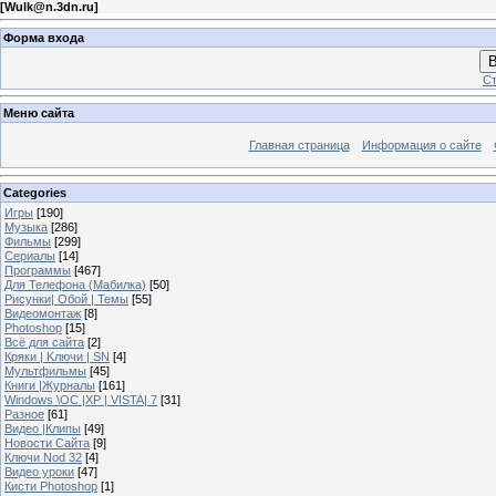
[
Wulk@n.3dn.ru
]
Форма входа
В
Ст
Меню сайта
Главная страница
Информация о сайте
Categories
Игры
[190]
Музыка
[286]
Фильмы
[299]
Сериалы
[14]
Программы
[467]
Для Телефона (Мабилка)
[50]
Рисунки| Обой | Темы
[55]
Видеомонтаж
[8]
Photoshop
[15]
Всё для сайта
[2]
Кряки | Kлючи | SN
[4]
Мультфильмы
[45]
Книги |Журналы
[161]
Windows \OC |XP | VISTA| 7
[31]
Разное
[61]
Видео |Клипы
[49]
Новости Сайта
[9]
Ключи Nod 32
[4]
Видео уроки
[47]
Кисти Photoshop
[1]