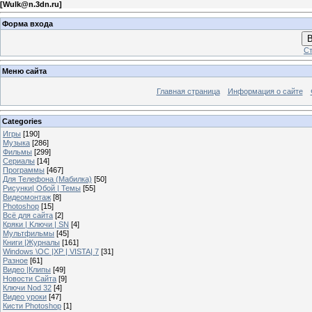
[
Wulk@n.3dn.ru
]
Форма входа
В
Ст
Меню сайта
Главная страница
Информация о сайте
Categories
Игры
[190]
Музыка
[286]
Фильмы
[299]
Сериалы
[14]
Программы
[467]
Для Телефона (Мабилка)
[50]
Рисунки| Обой | Темы
[55]
Видеомонтаж
[8]
Photoshop
[15]
Всё для сайта
[2]
Кряки | Kлючи | SN
[4]
Мультфильмы
[45]
Книги |Журналы
[161]
Windows \OC |XP | VISTA| 7
[31]
Разное
[61]
Видео |Клипы
[49]
Новости Сайта
[9]
Ключи Nod 32
[4]
Видео уроки
[47]
Кисти Photoshop
[1]