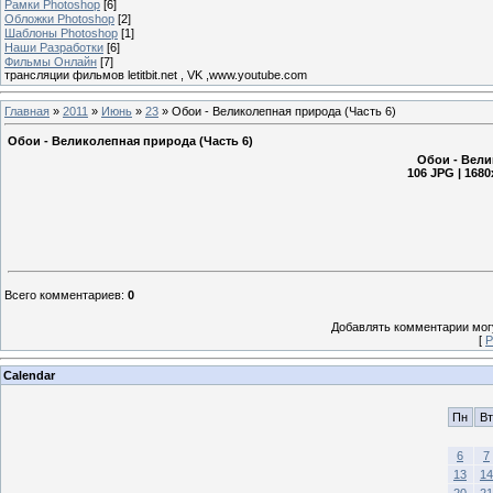
Рамки Photoshop
[6]
Обложки Photoshop
[2]
Шаблоны Photoshop
[1]
Наши Разработки
[6]
Фильмы Онлайн
[7]
трансляции фильмов letitbit.net , VK ,www.youtube.com
Главная
»
2011
»
Июнь
»
23
» Обои - Великолепная природа (Часть 6)
Обои - Великолепная природа (Часть 6)
Обои - Вели
106 JPG | 1680
Всего комментариев
:
0
Добавлять комментарии могу
[
Р
Calendar
Пн
Вт
6
7
13
14
20
21