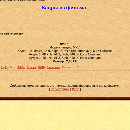
Кадры из фильма:
осый) лицензия
Файл:
Формат видео: MKV
Видео: 1024x576, 23.976 fps, H264 ~1899 kbps avg, 0.134 bit/pixel
Аудио 1: 48 kHz, AC3, 6 ch, 448.00 kbps Constant
Аудио 2: 48 kHz, AC3, 6 ch, 448.00 kbps Constant
Размер: 2,18 ГБ
:
log71
|
Теги
:
HDRip
,
Форсаж
,
(2010)
,
Небесный
|
Рейтинг
:
1.0
/
5
Добавлять комментарии могут только зарегистрированные пользователи.
[
Регистрация
|
Вход
]