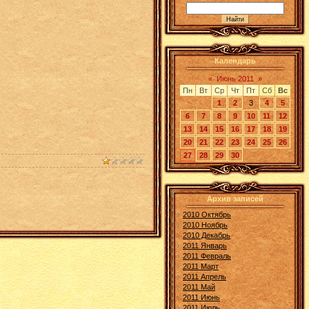
Календарь
«
Июнь 2011
»
Пн
Вт
Ср
Чт
Пт
Сб
Вс
1
2
3
4
5
6
7
8
9
10
11
12
13
14
15
16
17
18
19
20
21
22
23
24
25
26
27
28
29
30
Архив записей
2010 Октябрь
2010 Ноябрь
2010 Декабрь
2011 Январь
2011 Февраль
2011 Март
2011 Апрель
2011 Май
2011 Июнь
2011 Июль