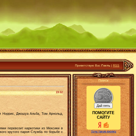
Приветствую Вас
Гость
|
RSS
Поиск
19:02
ПОМОГИТЕ
эм Норрис, Джошуа Альба, Том Арнольд,
САЙТУ
ями перевозит наркотики из Мексики в
ого крутого парня Служба по борьбе с