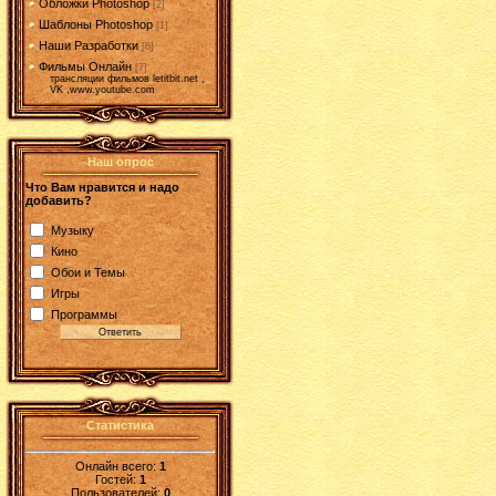
Обложки Photoshop
[2]
Шаблоны Photoshop
[1]
Наши Разработки
[6]
Фильмы Онлайн
[7]
трансляции фильмов letitbit.net ,
VK ,www.youtube.com
Наш опрос
Что Вам нравится и надо
добавить?
Музыку
Кино
Обои и Темы
Игры
Программы
Статистика
Онлайн всего:
1
Гостей:
1
Пользователей:
0