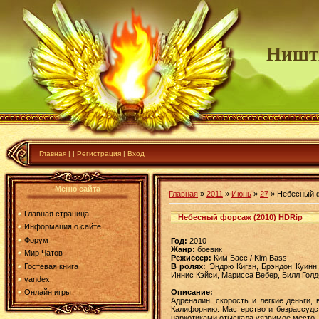
Ништ
Главная
|
|
Регистрация
|
Вход
Меню сайта
Главная
»
2011
»
Июнь
»
27
» Небесный ф
Главная страница
Небесный форсаж (2010) HDRip
Информация о сайте
Форум
Год:
2010
Жанр:
боевик
Мир Чатов
Режиссер:
Ким Басс / Kim Bass
Гостевая книга
В ролях:
Эндрю Кигэн, Брэндон Куинн,
Иннис Кэйси, Марисса Вебер, Билл Голдбе
yandex
Описание:
Онлайн игры
Адреналин, скорость и легкие деньги,
Калифорнию. Мастерство и безрассудс
наркотиками отыскала уязвимое место, 