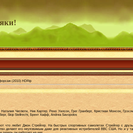
яки!
орсаж (2010) HDRip
 Наталия Чиглюти, Ник Картер, Рено Уилсон, Грег Гранберг, Кристиан Монсон, Грэх
рг, Skip Stellrecht, Брент Хафф, Andrea Savopolos
 вот что любит Джон Стрейгер. На быстрых спортивных самолетах Стрейгер с друзь
тво делают его неуязвимым даже для реактивных истребителей ВВС США. Но и у так
и теперь он работает на них…