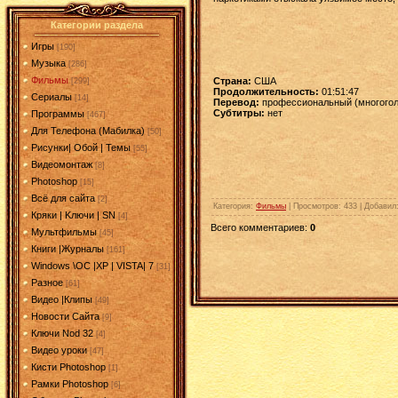
Категории раздела
Игры
[190]
Музыка
[286]
Фильмы
Страна:
США
[299]
Продолжительность:
01:51:47
Сериалы
[14]
Перевод:
профессиональный (многогол
Cубтитры:
нет
Программы
[467]
Для Телефона (Мабилка)
[50]
Рисунки| Обой | Темы
[55]
Видеомонтаж
[8]
Photoshop
[15]
Всё для сайта
[2]
Категория
:
Фильмы
|
Просмотров
: 433 |
Добавил
Кряки | Kлючи | SN
[4]
Всего комментариев
:
0
Мультфильмы
[45]
Книги |Журналы
[161]
Windows \OC |XP | VISTA| 7
[31]
Разное
[61]
Видео |Клипы
[49]
Новости Сайта
[9]
Ключи Nod 32
[4]
Видео уроки
[47]
Кисти Photoshop
[1]
Рамки Photoshop
[6]