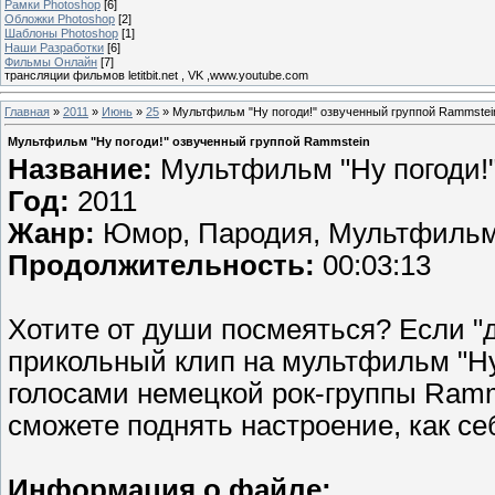
Рамки Photoshop
[6]
Обложки Photoshop
[2]
Шаблоны Photoshop
[1]
Наши Разработки
[6]
Фильмы Онлайн
[7]
трансляции фильмов letitbit.net , VK ,www.youtube.com
Главная
»
2011
»
Июнь
»
25
» Мультфильм "Ну погоди!" озвученный группой Rammstei
Мультфильм "Ну погоди!" озвученный группой Rammstein
Название:
Мультфильм "Ну погоди!"
Год:
2011
Жанр:
Юмор, Пародия, Мультфиль
Продолжительность:
00:03:13
Хотите от души посмеяться? Если "д
прикольный клип на мультфильм "Ну
голосами немецкой рок-группы Ramm
сможете поднять настроение, как се
Информация о файле: