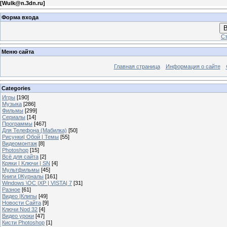
[
Wulk@n.3dn.ru
]
Форма входа
В
Ст
Меню сайта
Главная страница
Информация о сайте
Categories
Игры
[190]
Музыка
[286]
Фильмы
[299]
Сериалы
[14]
Программы
[467]
Для Телефона (Мабилка)
[50]
Рисунки| Обой | Темы
[55]
Видеомонтаж
[8]
Photoshop
[15]
Всё для сайта
[2]
Кряки | Kлючи | SN
[4]
Мультфильмы
[45]
Книги |Журналы
[161]
Windows \OC |XP | VISTA| 7
[31]
Разное
[61]
Видео |Клипы
[49]
Новости Сайта
[9]
Ключи Nod 32
[4]
Видео уроки
[47]
Кисти Photoshop
[1]